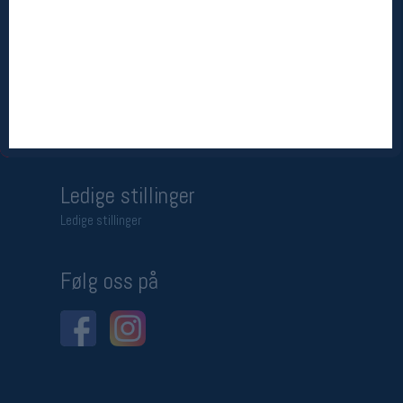
Betingelser
Salgsbetingelser
Personsvernerklæring
Informasjonskapsler
Bærekraft
Org. nr: 976754360
Ledige stillinger
Ledige stillinger
Følg oss på