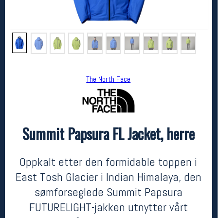
The North Face
Summit Papsura FL Jacket, herre
The North Face
Summit Papsura FL Jacket, herre
4599,-
2999,-
Oppkalt etter den formidable toppen i
MEDLEM:
East Tosh Glacier i Indian Himalaya, den
sømforseglede Summit Papsura
FUTURELIGHT-jakken utnytter vårt