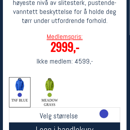
høyeste nivå av slitesterk, pustende-
vanntett beskyttelse for å holde deg
tørr under utfordrende forhold.
Medlemspris:
2999,-
Ikke medlem:
4599,-
Her finner du oss
Oslo Sportslager
Torggata 20
0183 Oslo
Telefon: 23 32 62 00
(telefontid man-fredag klokken 10-13)
TNF BLUE
MEADOW
GRASS
Vis i kart
Om oss
Velg størrelse
Kontakt oss
Legg i handlekurv