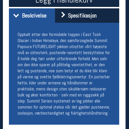
Åpningstider butikk
Beskrivelse
Spesifikasjon
Man-Fredag:
11-18
Lørdag:
11-16
Oppkalt etter den formidable toppen i East Tosh
Glacier i Indian Himalaya, den sømforseglede Summit
Team Oslo Sportslager
Papsura FUTURELIGHT-jakken utnytter vårt høyeste
nivå av slitesterk, pustende-vanntett beskyttelse for
Magasinet
å holde deg tørr under utfordrende forhold. Men selv
Medlemstilbud og aktiviteter
om den ikke sparer på pålitelig vanntetthet, er den
MELD DEG INN GRATIS
lett og pustende, noe som betyr at du ikke blir klam
på varme og svette fjellklatringseventyr. En justerbar
hette, kiler under armene og håndlommer er
Åpningstider verkstedet
praktiske, mens design uten skuldersøm reduserer
Man-Fredag:
11-18
bulk og øker komforten - selv med en ryggsekk på
Lørdag:
11-16
slep. Summit Series-systemet av lag jobber alle
Om verkstedet
sammen for optimal ytelse når det gjelder pusteevne,
For å bestille time må du logge inn i
isolasjon, værbestandighet og fuktighetshåndtering.
nettbutikken og trykke på den nederste blå
linjen