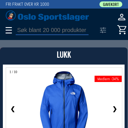
FRI FRAKT OVER KR 1000
GAVEKORT
☰
PRODUKT
LUKK
Produkter (1)
Bruk filter til å spisse søket
1 / 10
Medlem -34%
Medlem -34%
❮
❯