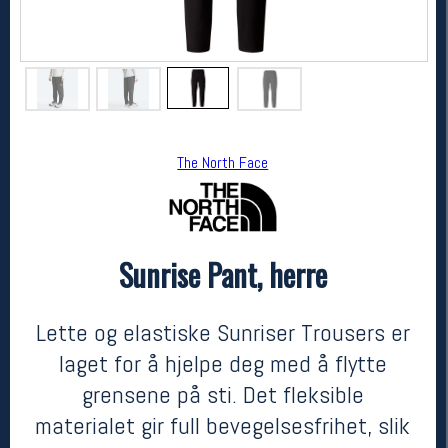
The North Face
Sunrise Pant, herre
The North Face
Sunrise Pant, herre
1099,-
769,-
Lette og elastiske Sunriser Trousers er
MEDLEM:
laget for å hjelpe deg med å flytte
grensene på sti. Det fleksible
materialet gir full bevegelsesfrihet, slik