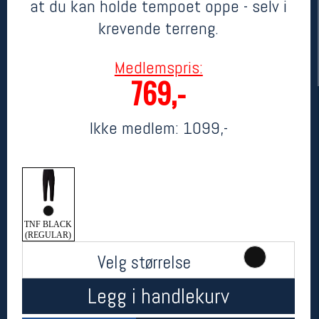
at du kan holde tempoet oppe - selv i
krevende terreng.
Medlemspris:
769,-
Ikke medlem:
1099,-
Her finner du oss
Oslo Sportslager
Torggata 20
0183 Oslo
TNF BLACK
Telefon: 23 32 62 00
(REGULAR)
(telefontid man-fredag klokken 10-13)
Velg størrelse
Vis i kart
Om oss
Kontakt oss
Legg i handlekurv