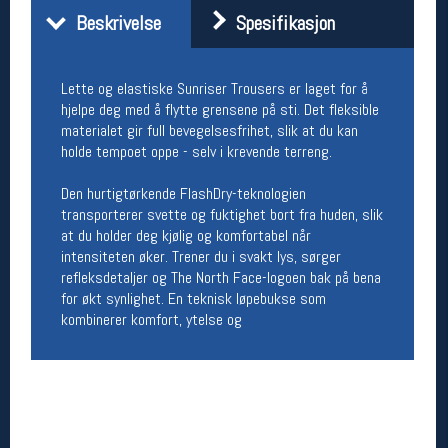
Beskrivelse
Spesifikasjon
Åpningstider butikk
Man-Fredag:
11-18
Lørdag:
11-16
Lette og elastiske Sunriser Trousers er laget for å
hjelpe deg med å flytte grensene på sti. Det fleksible
materialet gir full bevegelsesfrihet, slik at du kan
holde tempoet oppe - selv i krevende terreng.
Team Oslo Sportslager
Magasinet
Den hurtigtørkende FlashDry-teknologien
Medlemstilbud og aktiviteter
transporterer svette og fuktighet bort fra huden, slik
MELD DEG INN GRATIS
at du holder deg kjølig og komfortabel når
intensiteten øker. Trener du i svakt lys, sørger
refleksdetaljer og The North Face-logoen bak på bena
Åpningstider verkstedet
for økt synlighet. En teknisk løpebukse som
kombinerer komfort, ytelse og
Man-Fredag:
11-18
Lørdag:
11-16
Om verkstedet
For å bestille time må du logge inn i
nettbutikken og trykke på den nederste blå
linjen