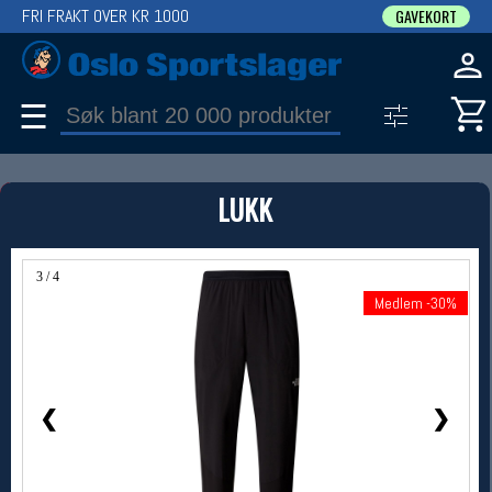
FRI FRAKT OVER KR 1000
GAVEKORT
☰
PRODUKT
LUKK
Produkter (1)
Bruk filter til å spisse søket
3 / 4
Medlem -30%
Medlem -30%
❮
❯