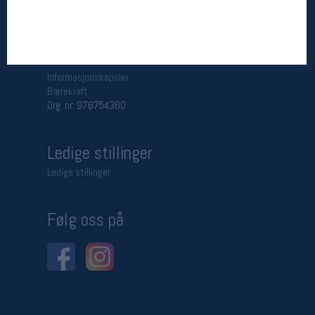
Betingelser
Salgsbetingelser
Personsvernerklæring
Informasjonskapsler
Bærekraft
Org. nr: 976754360
Ledige stillinger
Ledige stillinger
Følg oss på