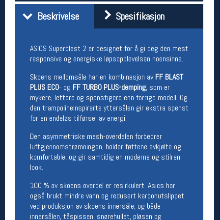
Åpningstider butikk
Beskrivelse
Spesifikasjon
Man-Fredag:
11-18
Lørdag:
11-16
ASICS Superblast 2 er designet for å gi deg den mest
responsive og energiske løpsopplevelsen noensinne.
Team Oslo Sportslager
Skoens mellomsåle har en kombinasjon av
FF BLAST
PLUS ECO
- og
FF TURBO PLUS-demping
, som er
Magasinet
mykere, lettere og spenstigere enn forrige modell. Og
Medlemstilbud og aktiviteter
den trampolineinspirerte yttersålen gir ekstra spenst
MELD DEG INN GRATIS
for en endeløs tilførsel av energi.
Den asymmetriske mesh-overdelen forbedrer
Åpningstider verkstedet
luftgjennomstrømningen, holder føttene avkjølte og
komfortable, og gir samtidig en moderne og stilren
Man-Fredag:
11-18
look.
Lørdag:
11-16
Om verkstedet
100 % av skoens overdel er resirkulert. Asics har
For å bestille time må du logge inn i
også brukt mindre vann og redusert karbonutslippet
nettbutikken og trykke på den nederste blå
ved produksjon av skoens innersåle, og både
linjen
innersålen, tåspissen, snørehullet, pløsen og