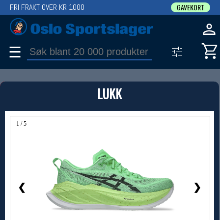
FRI FRAKT OVER KR 1000
GAVEKORT
☰
PRODUKT
LUKK
Produkter (1)
Bruk filter til å spisse søket
1 / 5
❮
❯