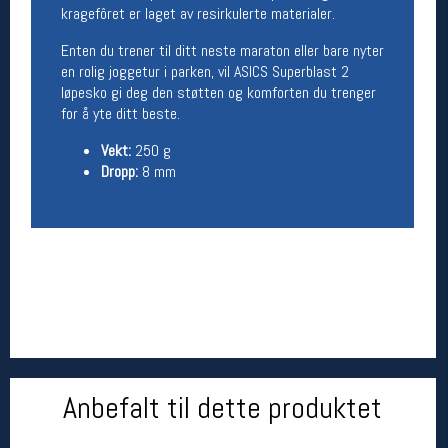
kragefôret er laget av resirkulerte materialer.
Betingelser
Enten du trener til ditt neste maraton eller bare nyter
Salgsbetingelser
en rolig joggetur i parken, vil ASICS Superblast 2
Personsvernerklæring
løpesko gi deg den støtten og komforten du trenger
Informasjonskapsler
for å yte ditt beste.
Bærekraft
Vekt:
250 g
Org. nr: 976754360
Dropp:
8 mm
Ledige stillinger
Ledige stillinger
Følg oss på
Anbefalt til dette produktet