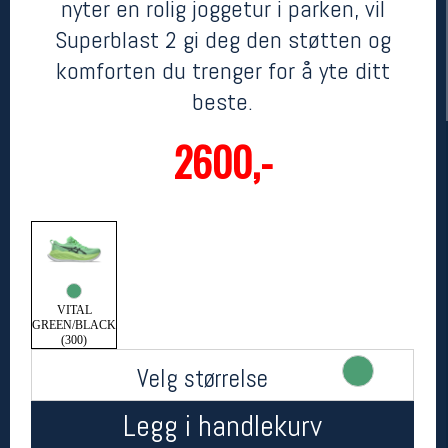
nyter en rolig joggetur i parken, vil
Superblast 2 gi deg den støtten og
komforten du trenger for å yte ditt
beste.
2600,-
Her finner du oss
Oslo Sportslager
Torggata 20
0183 Oslo
VITAL
Telefon: 23 32 62 00
GREEN/BLACK
(300)
(telefontid man-fredag klokken 10-13)
Vis i kart
Velg størrelse
Om oss
Kontakt oss
Legg i handlekurv