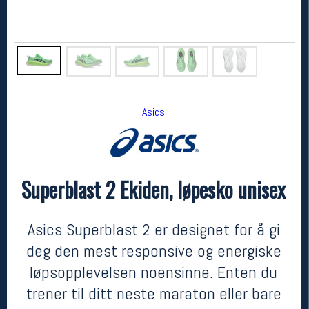
Asics
Superblast 2 Ekiden, løpesko unisex
Asics
Superblast 2 Ekiden, løpesko unisex
kr 2600
Asics Superblast 2 er designet for å gi
deg den mest responsive og energiske
løpsopplevelsen noensinne. Enten du
trener til ditt neste maraton eller bare