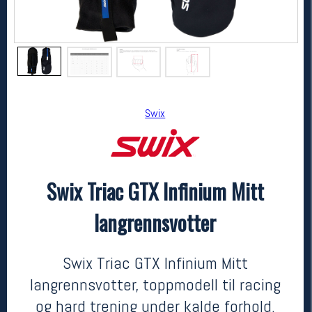
Swix
Swix Triac GTX Infinium Mitt
Swix
Swix Triac GTX Infinium Mitt langrennsvotter
langrennsvotter
900,-
599,-
MEDLEM:
Swix Triac GTX Infinium Mitt
langrennsvotter, toppmodell til racing
og hard trening under kalde forhold.