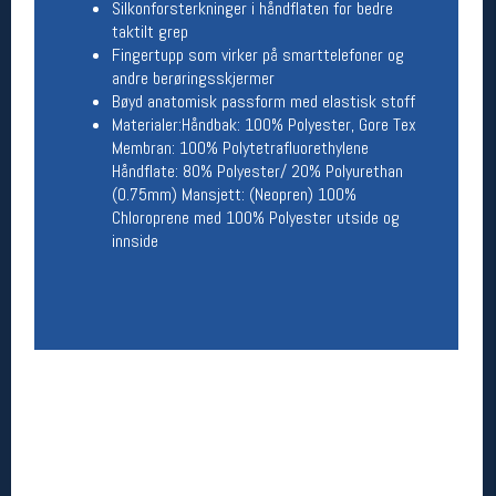
Silkonforsterkninger i håndflaten for bedre
taktilt grep
Betingelser
Fingertupp som virker på smarttelefoner og
andre berøringsskjermer
Salgsbetingelser
Personsvernerklæring
Bøyd anatomisk passform med elastisk stoff
Informasjonskapsler
Materialer:Håndbak: 100% Polyester, Gore Tex
Bærekraft
Membran: 100% Polytetrafluorethylene
Org. nr: 976754360
Håndflate: 80% Polyester/ 20% Polyurethan
(0.75mm) Mansjett: (Neopren) 100%
Chloroprene med 100% Polyester utside og
Ledige stillinger
innside
Ledige stillinger
Følg oss på