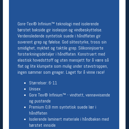
Åpningstider butikk
Man-Fredag:
11-18
Lørdag:
11-16
Gore-Tex® Infinium™ teknologi med isolerende
børstet bakside gir isolasjon og vindbeskyttelse.
Verdensledende syntetisk suede i håndflaten gir
suverent grep og følelse. God slitestyrke, tross sin
Team Oslo Sportslager
smidighet, mykhet og taktile grep. Silikoninjiserte
forsterkningsdetaljer i håndflaten. Konstruert med
Magasinet
elastisk hovedsttoff og uten mansjett for å være så
Medlemstilbud og aktiviteter
MELD DEG INN GRATIS
flat og lite klumpete som mulig under stavstroppen,
ingen sømmer som gnager. Laget for å vinne race!
Størrelser: 6-11
Åpningstider verkstedet
Unisex
Man-Fredag:
11-18
Gore Tex® Infinium™ - vindtett, vannavvisende
Lørdag:
11-16
og pustende
Om verkstedet
Premium 0,8 mm syntetisk suede lær i
For å bestille time må du logge inn i
håndflaten
nettbutikken og trykke på den nederste blå
Isolerende laminert materiale i håndbaken med
linjen
børstet innside