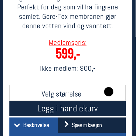
Perfekt for deg som vil ha fingrene
samlet. Gore-Tex membranen gjør
denne votten vind og vanntett.
Medlemspris:
599,-
Ikke medlem:
900,-
Her finner du oss
Oslo Sportslager
Torggata 20
Velg størrelse
0183 Oslo
Telefon: 23 32 62 00
(telefontid man-fredag klokken 10-13)
Legg i handlekurv
Vis i kart
Om oss
Kontakt oss
Beskrivelse
Spesifikasjon