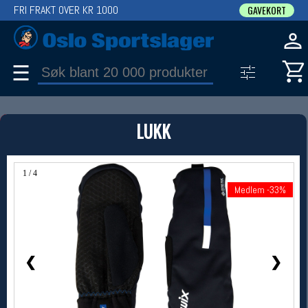
FRI FRAKT OVER KR 1000
GAVEKORT
☰
PRODUKT
LUKK
Produkter (1)
Bruk filter til å spisse søket
1 / 4
Medlem -33%
Medlem -33%
❮
❯