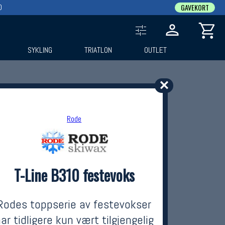
0
GAVEKORT
SYKLING
TRIATLON
OUTLET
✕
Rode
T-Line B310 festevoks
Rodes toppserie av festevokser
ar tidligere kun vært tilgjengelig