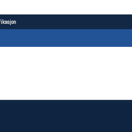
ikasjon
Åpningstider butikk
Team
Man-Fredag:
11-18
Magasi
Lørdag:
11-16
Medlem