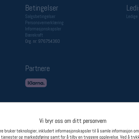
Betingelser
Ledi
Salgsbetingelser
Ledige 
Personsvernerklæring
Informasjonskapsler
Bærekraft
Org. nr: 976754360
Partnere
Vi bryr oss om ditt personvern
e bruker teknologier, inkludert informasjonskapsler til å samle informasjon om d
 tjenester og markedsføring samt for å tilby en tryggere opplevelse. Ved å trykk