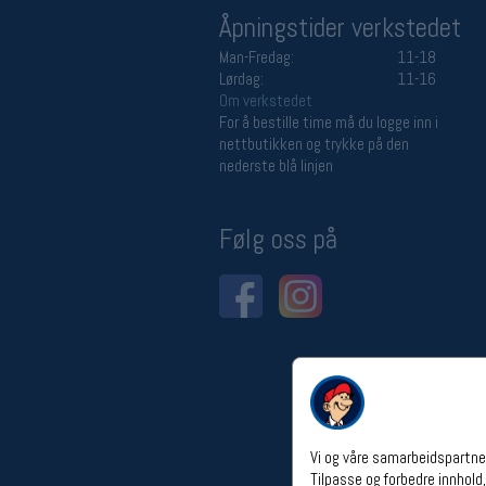
Åpningstider verkstedet
Man-Fredag:
11-18
Lørdag:
11-16
Om verkstedet
For å bestille time må du logge inn i
nettbutikken og trykke på den
nederste blå linjen
Følg oss på
Vi og våre samarbeidspartner
Tilpasse og forbedre innhold,