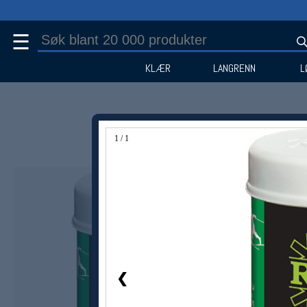
☰
KLÆR
LANGRENN
L
1 / 1
❮