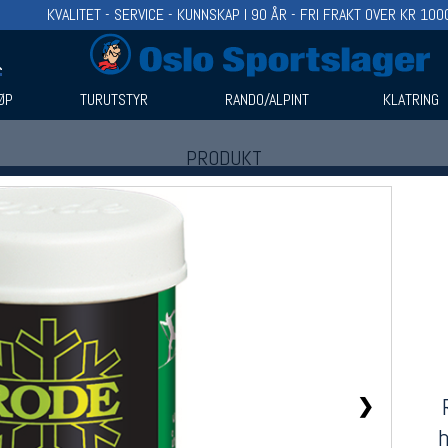
KVALITET - SERVICE - KUNNSKAP I 90 ÅR - FRI FRAKT OVER KR 100
ØP
TURUTSTYR
RANDO/ALPINT
KLATRING
PRODUKT
Produkter (1)
Bruk filter til å spisse søket
❯
h