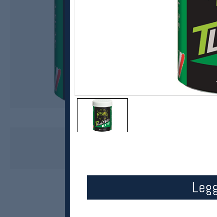
Rode
T-Line B310 festevoks
kr 269
Legg