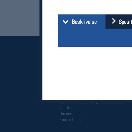
Beskrivelse
Spesif
Her finner du oss
Oslo Sportslager
Torggata 20
0183 Oslo
Telefon: 23 32 62 00
(telefontid man-fredag klokken 10-13)
Vis i kart
Om oss
Kontakt oss