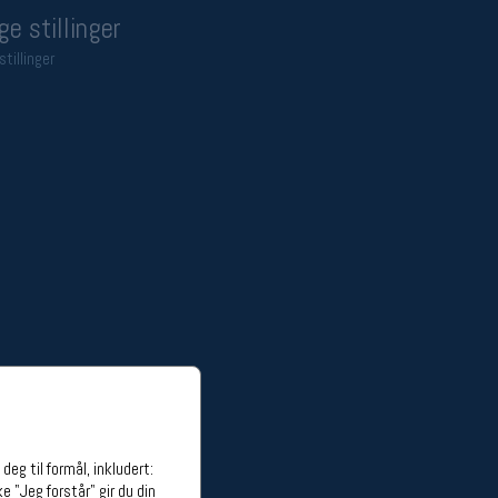
ge stillinger
stillinger
eg til formål, inkludert:
e "Jeg forstår" gir du din