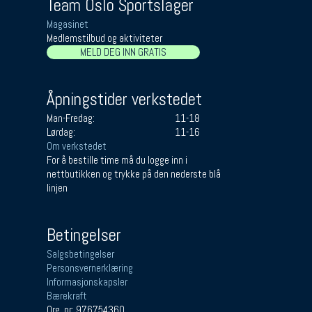
Team Oslo Sportslager
Magasinet
Medlemstilbud og aktiviteter
MELD DEG INN GRATIS
Åpningstider verkstedet
Man-Fredag:
11-18
Lørdag:
11-16
Om verkstedet
For å bestille time må du logge inn i
nettbutikken og trykke på den nederste blå
linjen
Betingelser
Salgsbetingelser
Personsvernerklæring
Informasjonskapsler
Bærekraft
Org. nr: 976754360