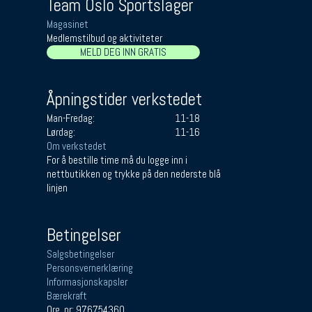
Team Oslo Sportslager
Magasinet
Medlemstilbud og aktiviteter
MELD DEG INN GRATIS
Åpningstider verkstedet
Man-Fredag:
11-18
Lørdag:
11-16
Om verkstedet
For å bestille time må du logge inn i
nettbutikken og trykke på den nederste blå
linjen
Betingelser
Salgsbetingelser
Personsvernerklæring
Informasjonskapsler
Bærekraft
Org. nr: 976754360