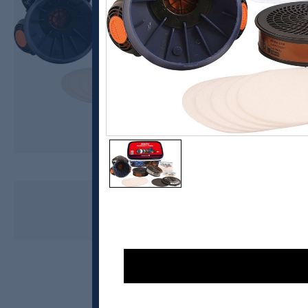
Swix
T42 Smøremaske
kr 1600