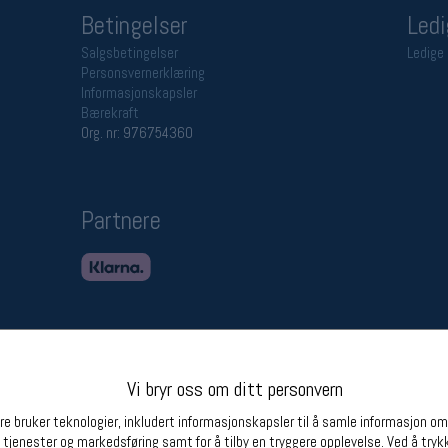
Betingelser
Ledi
Salgsbetingelser
Ledige 
Personsvernerklæring
Informasjonskapsler
Bærekraft
Org. nr: 976754360
Partnere
Vi bryr oss om ditt personvern
e bruker teknologier, inkludert informasjonskapsler til å samle informasjon om d
 tjenester og markedsføring samt for å tilby en tryggere opplevelse. Ved å trykk