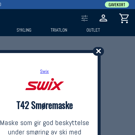
0
GAVEKORT
SYKLING
TRIATLON
OUTLET
✕
Swix
T42 Smøremaske
Maske som gir god beskyttelse
under smøring av ski med