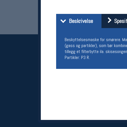
Beskrivelse
Spesif
Beskyttelsesmaske for smørere. Maske
(gass og partikler), som bør kombine
tillegg et filterbytte ila. skiseson
Partikler: P3 R.
Her finner du oss
Oslo Sportslager
Torggata 20
0183 Oslo
Telefon: 23 32 62 00
(telefontid man-fredag klokken 10-13)
Vis i kart
Om oss
Kontakt oss