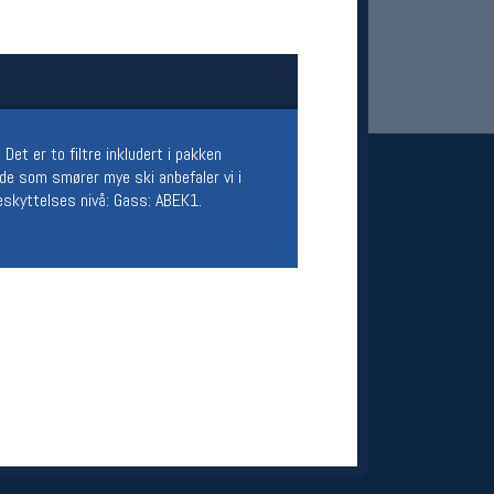
et er to filtre inkludert i pakken
 de som smører mye ski anbefaler vi i
beskyttelses nivå: Gass: ABEK1.
 Oslo Sportslager
net
stilbud og aktiviteter
MELD DEG INN GRATIS