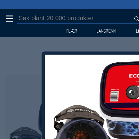
☰
KLÆR
LANGRENN
L
1 / 1
❮