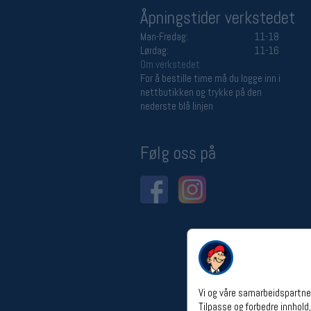
Åpningstider verkstedet
Man-Fredag:
11-18
Lørdag:
11-16
Om verkstedet
For å bestille time må du logge inn i
nettbutikken og trykke på den
nederste blå linjen
Følg oss på
Vi og våre samarbeidspartner
Tilpasse og forbedre innhold,