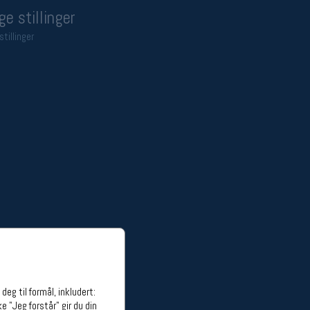
ge stillinger
stillinger
eg til formål, inkludert:
e "Jeg forstår" gir du din