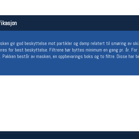
ikasjon
n gir god beskyttelse mot partikler og damp relatert til smøring av ski. D
res for best beskyttelse. Filtrene bør byttes minimum en gang pr. år. For
gen. Pakken består av masken, en oppbevarings boks og to filtre. Disse har 
Åpningstider butikk
Team
Man-Fredag:
11-18
Magasi
Lørdag:
11-16
Medlem