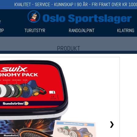
KVALITET - SERVICE - KUNNSKAP I 90 ÅR - FRI FRAKT OVER KR 100
ØP
TURUTSTYR
RANDO/ALPINT
KLATRING
PRODUKT
Produkter (1)
Bruk filter til å spisse søket
❯