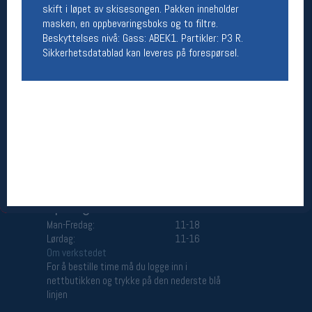
skift i løpet av skisesongen. Pakken inneholder
Åpningstider butikk
masken, en oppbevaringsboks og to filtre.
Man-Fredag:
11-18
Beskyttelses nivå: Gass: ABEK1. Partikler: P3 R.
Lørdag:
11-16
Sikkerhetsdatablad kan leveres på forespørsel.
Team Oslo Sportslager
Magasinet
Medlemstilbud og aktiviteter
MELD DEG INN GRATIS
Åpningstider verkstedet
Man-Fredag:
11-18
Lørdag:
11-16
Om verkstedet
For å bestille time må du logge inn i
nettbutikken og trykke på den nederste blå
linjen