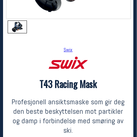
Swix
T43 Racing Mask
Swix
T43 Racing Mask
4500,-
2899,-
Profesjonell ansiktsmaske som gir deg
MEDLEM:
den beste beskyttelsen mot partikler
og damp i forbindelse med smøring av
ski.