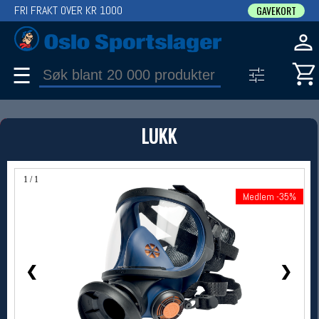
FRI FRAKT OVER KR 1000
GAVEKORT
☰
PRODUKT
LUKK
Produkter (1)
Bruk filter til å spisse søket
1 / 1
Medlem -35%
Medlem -35%
❮
❯