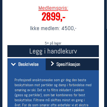
Medlemspris:
2899,-
Ikke medlem:
4500,-
5+ på lager
Legg i handlekurv
Her finner du oss
Beskrivelse
Spesifikasjon
Oslo Sportslager
Torggata 20
0183 Oslo
Telefon: 23 32 62 00
Profesjonell ansiktsmaske som gir deg den beste
(telefontid man-fredag klokken 10-13)
beskyttelsen mot partikler og damp i forbindelse med
Vis i kart
smøring av ski. Det er to filtre inkludert i pakken
Om oss
(gass og partikler), som bør kombineres for best
Kontakt oss
beskyttelse. Filtrene må skiftes minst en gang i
året. For de som smører ofte anbefaler vi et ekstra