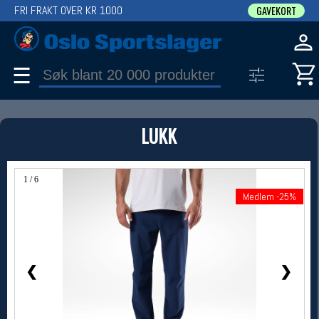
FRI FRAKT OVER KR 1000
GAVEKORT
☰
PRODUKT
LUKK
Produkter (1)
Bruk filter til å spisse søket
1 / 6
Medlem -25%
Medlem -25%
❮
❯