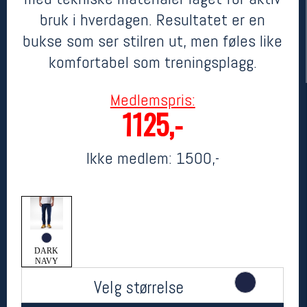
bruk i hverdagen. Resultatet er en
bukse som ser stilren ut, men føles like
komfortabel som treningsplagg.
Medlemspris:
1125,-
Ikke medlem:
1500,-
Her finner du oss
Oslo Sportslager
Torggata 20
0183 Oslo
Telefon: 23 32 62 00
(telefontid man-fredag klokken 10-13)
Vis i kart
DARK
NAVY
Om oss
Kontakt oss
Velg størrelse