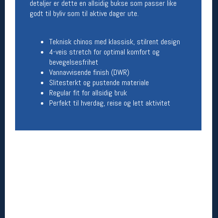
detaljer er dette en allsidig bukse som passer like
godt til byliv som til aktive dager ute.
Betingelser
Salgsbetingelser
Teknisk chinos med klassisk, stilrent design
Personsvernerklæring
4-veis stretch for optimal komfort og
Informasjonskapsler
bevegelsesfrihet
Bærekraft
Vannavvisende finish (DWR)
Org. nr: 976754360
Slitesterkt og pustende materiale
Regular fit for allsidig bruk
Perfekt til hverdag, reise og lett aktivitet
Ledige stillinger
Ledige stillinger
Følg oss på