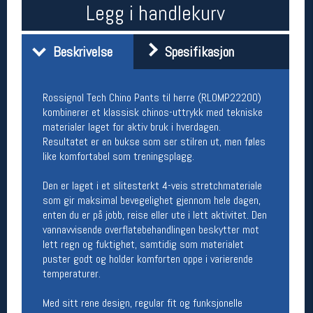
Legg i handlekurv
Åpningstider butikk
Man-Fredag:
11-18
Beskrivelse
Spesifikasjon
Lørdag:
11-16
Rossignol Tech Chino Pants til herre (RLOMP22200)
Team Oslo Sportslager
kombinerer et klassisk chinos-uttrykk med tekniske
materialer laget for aktiv bruk i hverdagen.
Magasinet
Resultatet er en bukse som ser stilren ut, men føles
Medlemstilbud og aktiviteter
like komfortabel som treningsplagg.
MELD DEG INN GRATIS
Den er laget i et slitesterkt 4-veis stretchmateriale
som gir maksimal bevegelighet gjennom hele dagen,
Åpningstider verkstedet
enten du er på jobb, reise eller ute i lett aktivitet. Den
Man-Fredag:
11-18
vannavvisende overflatebehandlingen beskytter mot
Lørdag:
11-16
lett regn og fuktighet, samtidig som materialet
Om verkstedet
puster godt og holder komforten oppe i varierende
For å bestille time må du logge inn i
temperaturer.
nettbutikken og trykke på den nederste blå
linjen
Med sitt rene design, regular fit og funksjonelle