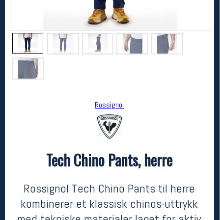
Rossignol
Rossignol
Tech Chino Pants, herre
Tech Chino Pants, herre
1500,-
1125,-
MEDLEM:
Rossignol Tech Chino Pants til herre
kombinerer et klassisk chinos-uttrykk
med tekniske materialer laget for aktiv