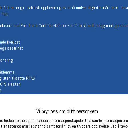
Betingelser
Ledi
delåslomme gir praktisk oppbevaring av små nødvendigheter når du er i bev
d deg.
Salgsbetingelser
Ledige 
Personsvernerklæring
odusert i en Fair Trade Certified-fabrikk - et funksjonelt plagg med gjenno
Informasjonskapsler
Bærekraft
Org. nr: 976754360
nde kvalitet
vegelsesfrihet
 snøring
Partnere
låslomme
g uten tilsatte PFAS
10 % elastan
n
Vi bryr oss om ditt personvern
e bruker teknologier, inkludert informasjonskapsler til å samle informasjon om d
 tjenester og markedsføring samt for å tilby en tryggere opplevelse. Ved å trykk