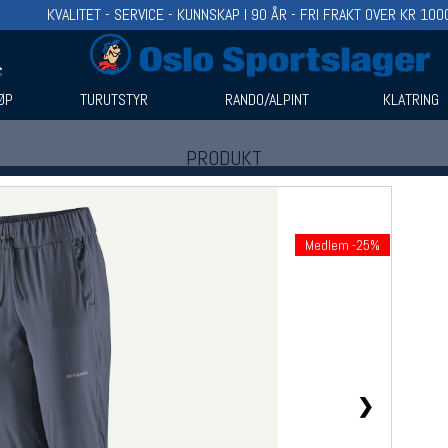
KVALITET - SERVICE - KUNNSKAP I 90 ÅR - FRI FRAKT OVER KR 100
ØP
TURUTSTYR
RANDO/ALPINT
KLATRING
PRODUKT
Produkter (1)
Bruk filter til å spisse søket
Medlem -25%
❯