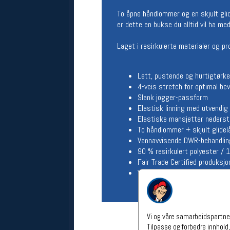
Åpningstider verkstedet
To åpne håndlommer og en skjult gli
er dette en bukse du alltid vil ha me
Man-Fredag:
11-18
Lørdag:
11-16
Laget i resirkulerte materialer og pr
Om verkstedet
For å bestille time må du logge inn i
nettbutikken og trykke på den
Lett, pustende og hurtigtørke
nederste blå linjen
4-veis stretch for optimal be
Slank jogger-passform
Elastisk linning med utvendig
Følg oss på
Elastiske mansjetter nederst
To håndlommer + skjult glide
Vannavvisende DWR-behandlin
90 % resirkulert polyester / 
Fair Trade Certified produksjo
Vekt: ca. 139 g
Vi og våre samarbeidspartner
Tilpasse og forbedre innhold,