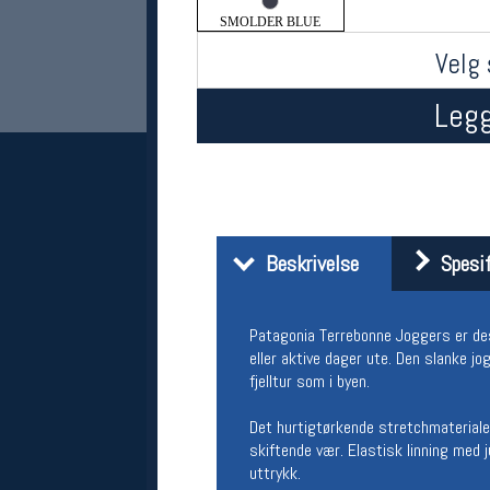
SMOLDER BLUE
Velg 
Legg
Her finner du oss
Beskrivelse
Spesif
Oslo Sportslager
Torggata 20
Patagonia Terrebonne Joggers er des
0183 Oslo
Telefon: 23 32 62 00
eller aktive dager ute. Den slanke 
(telefontid man-fredag klokken 10-13)
fjelltur som i byen.
Vis i kart
Om oss
Det hurtigtørkende stretchmateriale
Kontakt oss
skiftende vær. Elastisk linning med
uttrykk.