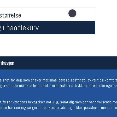
størrelse
 i handlekurv
Åpningstider butikk
Team
ikasjon
Man-Fredag:
11-18
Magasi
Lørdag:
11-16
Medlem
ignet for deg som ønsker maksimal bevegelsesfrihet, lav vekt og komfort -
jogger-passformen kombinerer et minimalistisk uttrykk med tekniske egensk
t følger kroppens bevegelser naturlig, samtidig som den vannavvisende ove
 justerbar snøring sørger for en komfortabel og sikker passform, mens ank