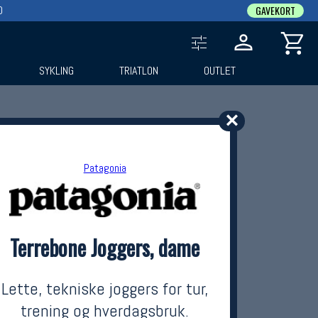
0
GAVEKORT
SYKLING
TRIATLON
OUTLET
✕
Patagonia
Terrebone Joggers, dame
Lette, tekniske joggers for tur,
trening og hverdagsbruk.