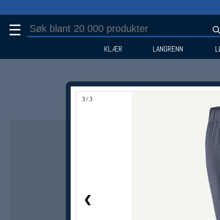
☰
KLÆR
LANGRENN
L
3 / 3
Medlem -25%
❮