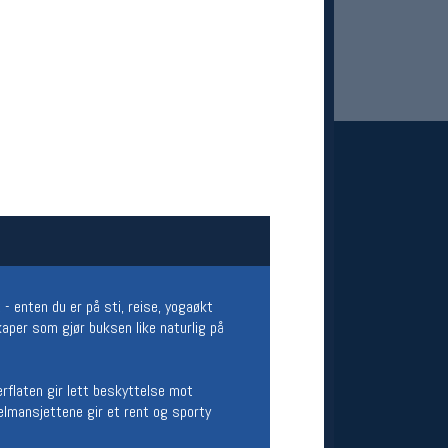
 Oslo Sportslager
net
stilbud og aktiviteter
 enten du er på sti, reise, yogaøkt
MELD DEG INN GRATIS
aper som gjør buksen like naturlig på
rflaten gir lett beskyttelse mot
elmansjettene gir et rent og sporty