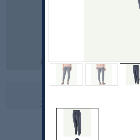
Patagonia
Terrebone Joggers, dame
1499,-
1124,-
MEDLEM: