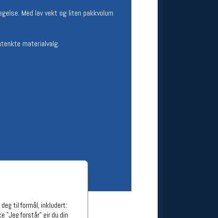
ge stillinger
egelse. Med lav vekt og liten pakkvolum
stillinger
mtenkte materialvalg.
eg til formål, inkludert:
e "Jeg forstår" gir du din