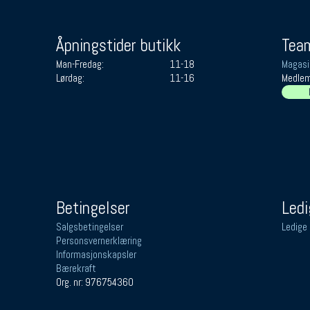
Åpningstider butikk
Team
Man-Fredag:
11-18
Magasi
Lørdag:
11-16
Medlem
Betingelser
Ledi
Salgsbetingelser
Ledige 
Personsvernerklæring
Informasjonskapsler
Bærekraft
Org. nr: 976754360