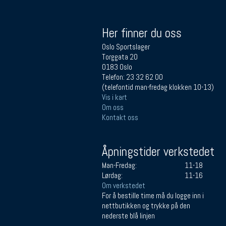
Her finner du oss
Oslo Sportslager
Torggata 20
0183 Oslo
Telefon: 23 32 62 00
(telefontid man-fredag klokken 10-13)
Vis i kart
Om oss
Kontakt oss
Åpningstider verkstedet
Man-Fredag:
11-18
Lørdag:
11-16
Om verkstedet
For å bestille time må du logge inn i
nettbutikken og trykke på den
nederste blå linjen