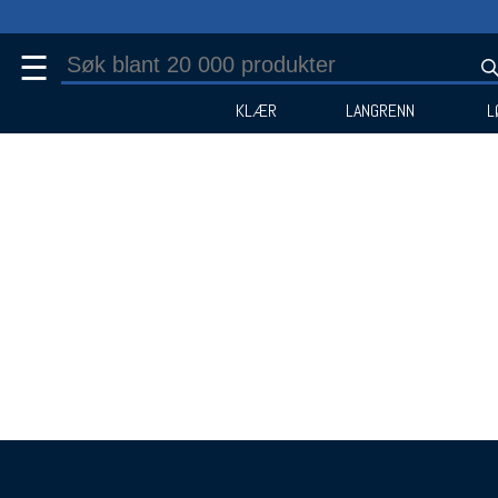
☰
KLÆR
LANGRENN
L