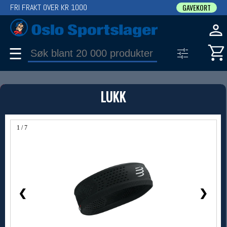
FRI FRAKT OVER KR 1000
GAVEKORT
☰
PRODUKT
LUKK
Produkter (1)
Bruk filter til å spisse søket
1 / 7
❮
❯