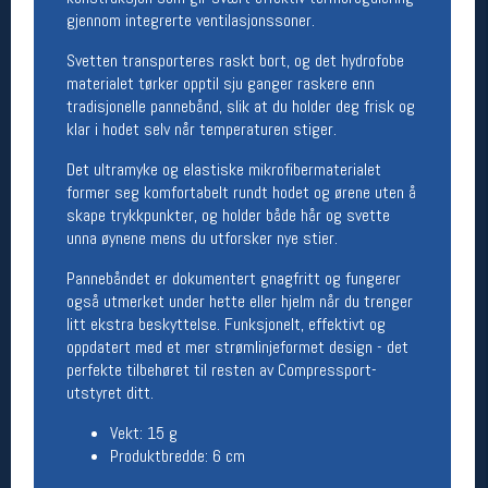
gjennom integrerte ventilasjonssoner.
Åpningstider butikk
Man-Fredag:
11-18
Svetten transporteres raskt bort, og det hydrofobe
Lørdag:
11-16
materialet tørker opptil sju ganger raskere enn
tradisjonelle pannebånd, slik at du holder deg frisk og
klar i hodet selv når temperaturen stiger.
Det ultramyke og elastiske mikrofibermaterialet
Team Oslo Sportslager
former seg komfortabelt rundt hodet og ørene uten å
Magasinet
skape trykkpunkter, og holder både hår og svette
Medlemstilbud og aktiviteter
unna øynene mens du utforsker nye stier.
MELD DEG INN GRATIS
Pannebåndet er dokumentert gnagfritt og fungerer
også utmerket under hette eller hjelm når du trenger
Åpningstider verkstedet
litt ekstra beskyttelse. Funksjonelt, effektivt og
oppdatert med et mer strømlinjeformet design - det
Man-Fredag:
11-18
perfekte tilbehøret til resten av Compressport-
Lørdag:
11-16
utstyret ditt.
Om verkstedet
For å bestille time må du logge inn i
Vekt: 15 g
nettbutikken og trykke på den nederste blå
Produktbredde: 6 cm
linjen