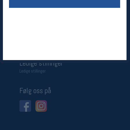
Betingelser
Salgsbetingelser
Personsvernerklæring
Informasjonskapsler
Bærekraft
Org. nr: 976754360
Ledige stillinger
Ledige stillinger
Følg oss på