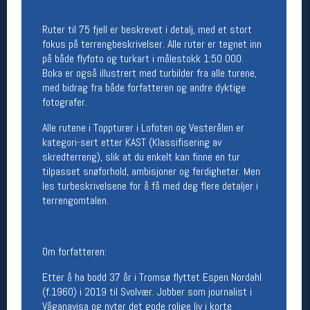
Betingelser
Ruter til 75 fjell er beskrevet i detalj, med et stort
fokus på terrengbeskrivelser. Alle ruter er tegnet inn
Salgsbetingelser
på både flyfoto og turkart i målestokk 1:50 000.
Personsvernerklæring
Boka er også illustrert med turbilder fra alle turene,
Informasjonskapsler
med bidrag fra både forfatteren og andre dyktige
Bærekraft
fotografer.
Org. nr: 976754360
Alle rutene i Toppturer i Lofoten og Vesterålen er
kategori-sert etter KAST (Klassifisering av
Ledige stillinger
skredterreng), slik at du enkelt kan finne en tur
Ledige stillinger
tilpasset snøforhold, ambisjoner og ferdigheter. Men
les turbeskrivelsene for å få med deg flere detaljer i
terrengomtalen.
Følg oss på
Om forfatteren:
Etter å ha bodd 37 år i Tromsø flyttet Espen Nordahl
(f.1960) i 2019 til Svolvær. Jobber som journalist i
Våganavisa og nyter det gode rolige liv i korte