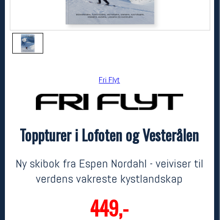
Fri Flyt
Toppturer i Lofoten og Vesterålen
Fri Flyt
Toppturer i Lofoten og Vesterålen
kr 449
Ny skibok fra Espen Nordahl - veiviser til
verdens vakreste kystlandskap
449,-