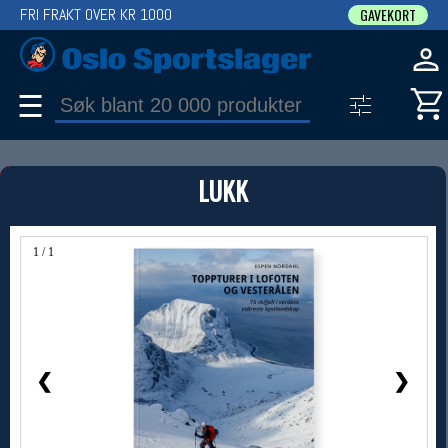
FRI FRAKT OVER KR 1000
GAVEKORT
☰
PRODUKT
LUKK
Produkter (1)
Bruk filter til å spisse søket
1 / 1
❮
❯