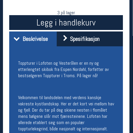
3 på lager
Legg i handlekurv
Beskrivelse
Spesifikasjon
Toppturer i Lofoten og Vesterålen er en ny og
etterlengtet skibok fra Espen Nordahl, forfatter av
Her finner du oss
bestselgeren Toppturer i Troms. På lager nå!
Oslo Sportslager
Torggata 20
0183 Oslo
Telefon: 23 32 62 00
Velkommen til landsdelen med verdens kanskje
(telefontid man-fredag klokken 10-13)
vakreste kystlandskap. Her er det kort vei mellom hav
Vis i kart
og fjell. Der du tar på deg skiene nesten i flomålet
Om oss
mens bølgene slår mot fjæresteinene. Lofoten har
Kontakt oss
allerede etablert seg som en populær
toppturlekegrind, både nasjonalt og internasjonalt.