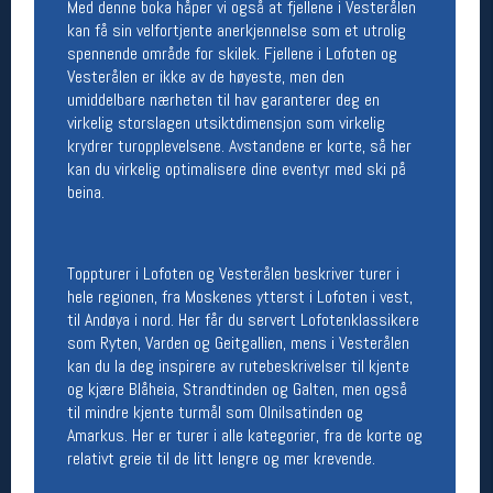
Med denne boka håper vi også at fjellene i Vesterålen
Åpningstider butikk
kan få sin velfortjente anerkjennelse som et utrolig
spennende område for skilek. Fjellene i Lofoten og
Man-Fredag:
11-18
Vesterålen er ikke av de høyeste, men den
Lørdag:
11-16
umiddelbare nærheten til hav garanterer deg en
virkelig storslagen utsiktdimensjon som virkelig
krydrer turopplevelsene. Avstandene er korte, så her
kan du virkelig optimalisere dine eventyr med ski på
Team Oslo Sportslager
beina.
Magasinet
Medlemstilbud og aktiviteter
MELD DEG INN GRATIS
Toppturer i Lofoten og Vesterålen beskriver turer i
hele regionen, fra Moskenes ytterst i Lofoten i vest,
til Andøya i nord. Her får du servert Lofotenklassikere
Åpningstider verkstedet
som Ryten, Varden og Geitgallien, mens i Vesterålen
Man-Fredag:
11-18
kan du la deg inspirere av rutebeskrivelser til kjente
Lørdag:
11-16
og kjære Blåheia, Strandtinden og Galten, men også
Om verkstedet
til mindre kjente turmål som Olnilsatinden og
For å bestille time må du logge inn i
Amarkus. Her er turer i alle kategorier, fra de korte og
nettbutikken og trykke på den nederste blå
relativt greie til de litt lengre og mer krevende.
linjen