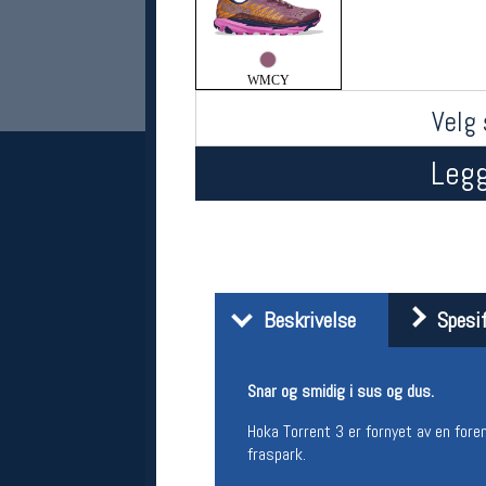
WMCY
Velg 
Legg
Her finner du oss
Oslo Sportslager
Torggata 20
Beskrivelse
Spesif
0183 Oslo
Telefon: 23 32 62 00
(telefontid man-fredag klokken 10-13)
Snar og smidig i sus og dus.
Vis i kart
Om oss
Hoka Torrent 3 er fornyet av en for
Kontakt oss
fraspark.