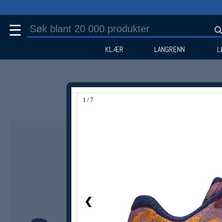
☰
KLÆR
LANGRENN
L
1 / 7
Medlem -35%
❮