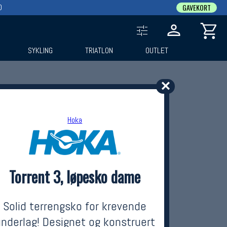
0
GAVEKORT
SYKLING
TRIATLON
OUTLET
✕
Hoka
Torrent 3, løpesko dame
Solid terrengsko for krevende
nderlag! Designet og konstruert