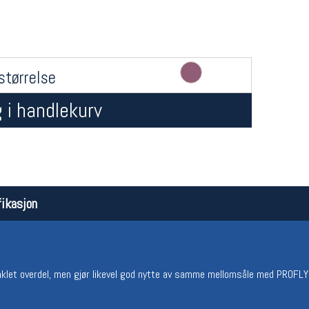
størrelse
 i handlekurv
Åpningstider butikk
Team
Man-Fredag:
11-18
Magasi
Lørdag:
11-16
Medlem
ikasjon
enklet overdel, men gjør likevel god nytte av samme mellomsåle med PROFLY