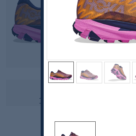
Hoka
Torrent 3, løpesko dame
1999,-
1299,-
MEDLEM: