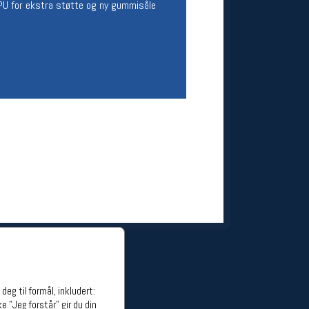
 TPU for ekstra støtte og ny gummisåle
ge stillinger
stillinger
eg til formål, inkludert:
e "Jeg forstår" gir du din