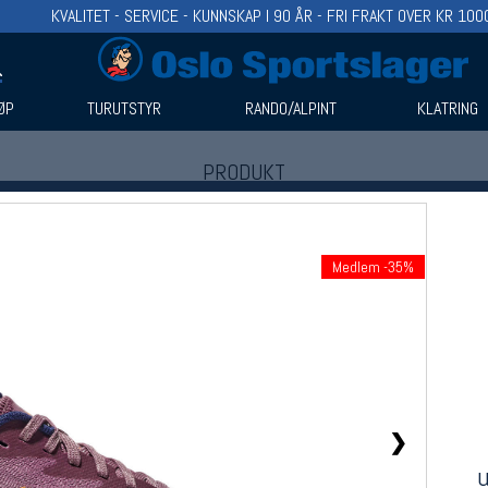
KVALITET - SERVICE - KUNNSKAP I 90 ÅR - FRI FRAKT OVER KR 100
ØP
TURUTSTYR
RANDO/ALPINT
KLATRING
PRODUKT
Produkter (1)
Bruk filter til å spisse søket
Medlem -35%
❯
u