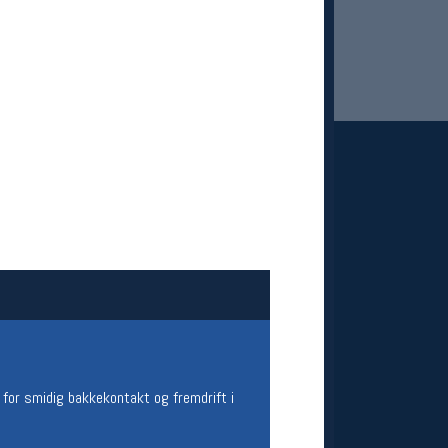
 Oslo Sportslager
net
stilbud og aktiviteter
MELD DEG INN GRATIS
 for smidig bakkekontakt og fremdrift i