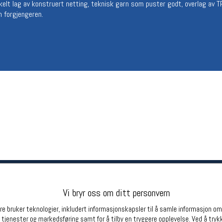
enkelt lag av konstruert netting, teknisk garn som puster godt, overlag av
Betingelser
Ledi
styrke enn forgjengeren.
Salgsbetingelser
Ledige 
Personsvernerklæring
Informasjonskapsler
Bærekraft
Org. nr: 976754360
Partnere
Vi bryr oss om ditt personvern
e bruker teknologier, inkludert informasjonskapsler til å samle informasjon om d
 tjenester og markedsføring samt for å tilby en tryggere opplevelse. Ved å trykk