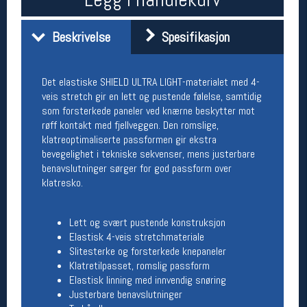
Åpningstider butikk
Beskrivelse
Spesifikasjon
Man-Fredag:
11-18
Lørdag:
11-16
Det elastiske SHIELD ULTRA LIGHT-materialet med 4-
veis stretch gir en lett og pustende følelse, samtidig
Team Oslo Sportslager
som forsterkede paneler ved knærne beskytter mot
røff kontakt med fjellveggen. Den romslige,
Magasinet
klatreoptimaliserte passformen gir ekstra
Medlemstilbud og aktiviteter
bevegelighet i tekniske sekvenser, mens justerbare
MELD DEG INN GRATIS
benavslutninger sørger for god passform over
klatresko.
Åpningstider verkstedet
Man-Fredag:
11-18
Lett og svært pustende konstruksjon
Lørdag:
11-16
Elastisk 4-veis stretchmateriale
Om verkstedet
Slitesterke og forsterkede knepaneler
For å bestille time må du logge inn i
Klatretilpasset, romslig passform
nettbutikken og trykke på den nederste blå
Elastisk linning med innvendig snøring
linjen
Justerbare benavslutninger