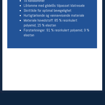
To håndlommer
Lårlomme med glidelås tilpasset klatresele
Betingelser
Skrittkile for optimal bevegelighet
Hurtigtørkende og vannavvisende materiale
Salgsbetingelser
Materiale hovedstoff: 85 % resirkulert
Personsvernerklæring
polyamid, 15 % elastan
Informasjonskapsler
Forsterkninger: 91 % resirkulert polyamid, 9 %
Bærekraft
elastan
Org. nr: 976754360
Ledige stillinger
Ledige stillinger
Følg oss på