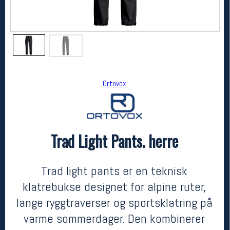
Ortovox
Trad Light Pants. herre
Ortovox
Trad Light Pants. herre
2299,-
1724,-
Trad light pants er en teknisk
MEDLEM:
klatrebukse designet for alpine ruter,
lange ryggtraverser og sportsklatring på
varme sommerdager. Den kombinerer