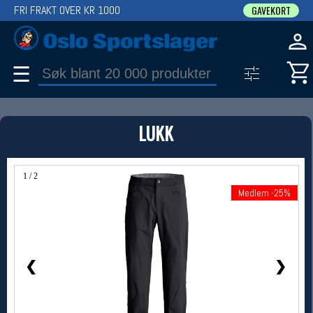
FRI FRAKT OVER KR 1000
GAVEKORT
☰
PRODUKT
LUKK
Produkter (1)
Bruk filter til å spisse søket
1 / 2
Medlem -25%
Medlem -25%
❮
❯