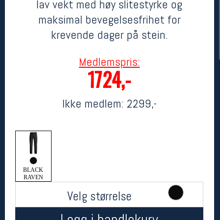
lav vekt med høy slitestyrke og
maksimal bevegelsesfrihet for
krevende dager på stein.
Medlemspris:
1724,-
Ikke medlem:
2299,-
Her finner du oss
Oslo Sportslager
Torggata 20
0183 Oslo
Telefon: 23 32 62 00
(telefontid man-fredag klokken 10-13)
BLACK
RAVEN
Vis i kart
Om oss
Velg størrelse
Kontakt oss
Legg i handlekurv