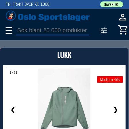
FRI FRAKT OVER KR 1000
GAVEKORT
☰
PRODUKT
LUKK
Produkter (1)
Bruk filter til å spisse søket
1 / 11
Medlem -5%
Medlem -5%
❮
❯