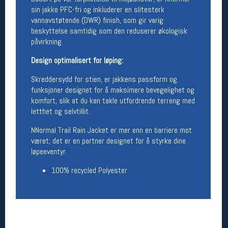
sin jakke PFC-fri og inkluderer en slitesterk
Betingelser
vannavstøtende (DWR) finish, som gir varig
beskyttelse samtidig som den reduserer økologisk
Salgsbetingelser
påvirkning.
Personsvernerklæring
Informasjonskapsler
Design optimalisert for løping:
Bærekraft
Org. nr: 976754360
Skreddersydd for stien, er jakkens passform og
funksjoner designet for å maksimere bevegelighet og
komfort, slik at du kan takle utfordrende terreng med
Ledige stillinger
letthet og selvtillit.
Ledige stillinger
NNormal Trail Rain Jacket er mer enn en barriere mot
været; det er en partner designet for å styrke dine
løpeeventyr.
Følg oss på
100% recycled Polyester