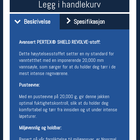
Legg i handlekurv
Åpningstider butikk
Man-Fredag:
11-18
Beskrivelse
Spesifikasjon
Lørdag:
11-16
Avansert PERTEX® SHIELD REVOLVE-stoff:
Team Oslo Sportslager
Dette høyytelsesstoffet setter en ny standard for
Magasinet
vanntetthet med en imponerende 20,000 mm
Medlemstilbud og aktiviteter
vannsøyle, som sørger for at du holder deg tørr i de
MELD DEG INN GRATIS
mest intense regnværene.
Pusteevne:
Åpningstider verkstedet
Med en pusteevne på 20,000 g, gir denne jakken
Man-Fredag:
11-18
optimal fuktighetskontroll, slik at du holder deg
Lørdag:
11-16
komfortabel og tørr fra innsiden og ut under intense
Om verkstedet
løpeturer.
For å bestille time må du logge inn i
nettbutikken og trykke på den nederste blå
Miljøvennlig og holdbar:
linjen
Basert på vår forpliktelse til miljøansvar, er Nnormal