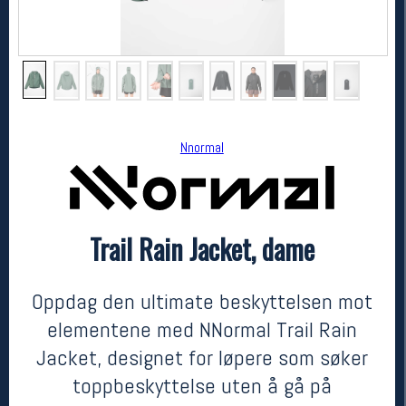
Nnormal
Trail Rain Jacket, dame
Nnormal
Trail Rain Jacket, dame
2799,-
2650,-
Oppdag den ultimate beskyttelsen mot
MEDLEM:
elementene med NNormal Trail Rain
Jacket, designet for løpere som søker
toppbeskyttelse uten å gå på