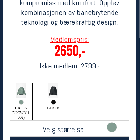
kompromiss med komfort. Opplev
kombinasjonen av banebrytende
teknologi og bærekraftig design.
Medlemspris:
2650,-
Ikke medlem:
2799,-
Her finner du oss
Oslo Sportslager
Torggata 20
0183 Oslo
Telefon: 23 32 62 00
(telefontid man-fredag klokken 10-13)
GREEN
BLACK
(N2CWRJ1-
Vis i kart
002)
Om oss
Kontakt oss
Velg størrelse