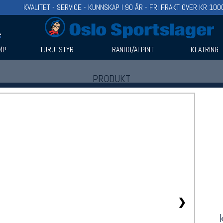
KVALITET - SERVICE - KUNNSKAP I 90 ÅR - FRI FRAKT OVER KR 100
ØP
TURUTSTYR
RANDO/ALPINT
KLATRING
PRODUKT
Produkter (1)
Bruk filter til å spisse søket
❯