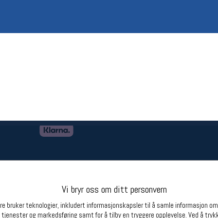
Betingelser
Ledi
Salgsbetingelser
Ledige 
Personsvernerklæring
Informasjonskapsler
Bærekraft
Org. nr: 976754360
Partnere
Vi bryr oss om ditt personvern
e bruker teknologier, inkludert informasjonskapsler til å samle informasjon om d
 tjenester og markedsføring samt for å tilby en tryggere opplevelse. Ved å trykk