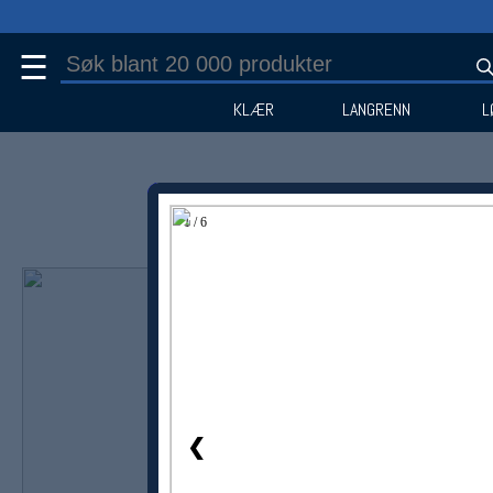
☰
KLÆR
LANGRENN
L
1 / 6
❮