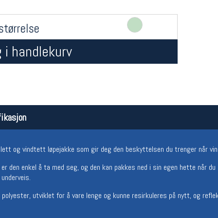
størrelse
 i handlekurv
Åpningstider butikk
Team
ikasjon
Man-Fredag:
11-18
Magasi
Lørdag:
11-16
Medlem
alett og vindtett løpejakke som gir deg den beskyttelsen du trenger når vin
r den enkel å ta med seg, og den kan pakkes ned i sin egen hette når du i
 underveis.
polyester, utviklet for å vare lenge og kunne resirkuleres på nytt, og refle