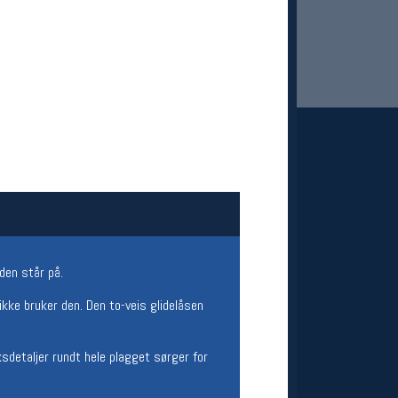
 Oslo Sportslager
net
stilbud og aktiviteter
den står på.
MELD DEG INN GRATIS
kke bruker den. Den to-veis glidelåsen
ksdetaljer rundt hele plagget sørger for