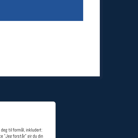
ge stillinger
stillinger
eg til formål, inkludert:
e "Jeg forstår" gir du din