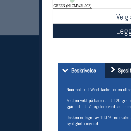
GREEN (N1CMWJ1-002)
Velg 
Legg
Her finner du oss
Beskrivelse
Spesif
Oslo Sportslager
Torggata 20
Nnormal Trail Wind Jacket er en ultr
0183 Oslo
Telefon: 23 32 62 00
Med en vekt på bare rundt 120 gram e
(telefontid man-fredag klokken 10-13)
gjør det lett å regulere ventilasjonen
Vis i kart
Om oss
Jakken er laget av 100 % resirkulert 
Kontakt oss
synlighet i mørket.