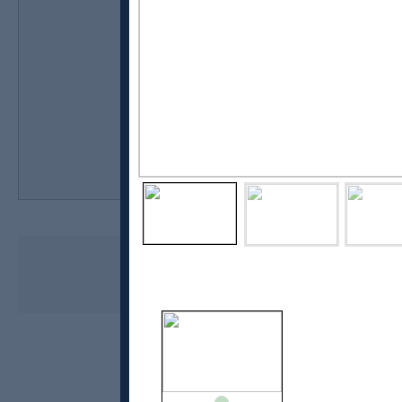
Nnormal
Trail Wind Jacket, herre
kr 1800