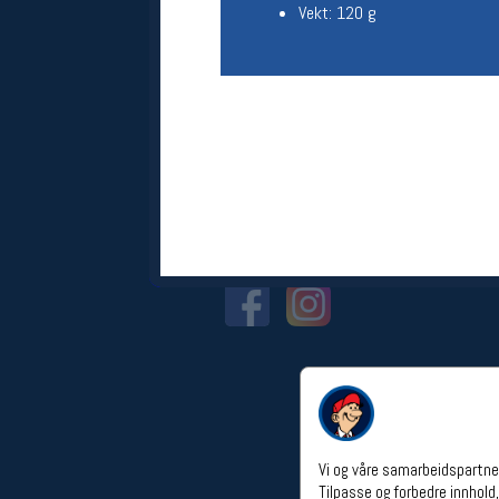
Vekt: 120 g
Åpningstider verkstedet
Man-Fredag:
11-18
Lørdag:
11-16
Om verkstedet
For å bestille time må du logge inn i
nettbutikken og trykke på den
nederste blå linjen
Følg oss på
Vi og våre samarbeidspartner
Tilpasse og forbedre innhold,