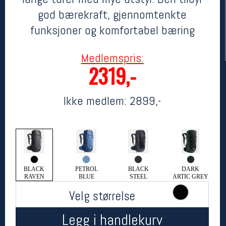
god bærekraft, gjennomtenkte
funksjoner og komfortabel bæring
Medlemspris:
2319,-
Ikke medlem:
2899,-
Her finner du oss
Oslo Sportslager
Torggata 20
0183 Oslo
Telefon: 23 32 62 00
BLACK
PETROL
BLACK
DARK
(telefontid man-fredag klokken 10-13)
RAVEN
BLUE
STEEL
ARTIC GREY
Vis i kart
Velg størrelse
Om oss
Kontakt oss
Legg i handlekurv