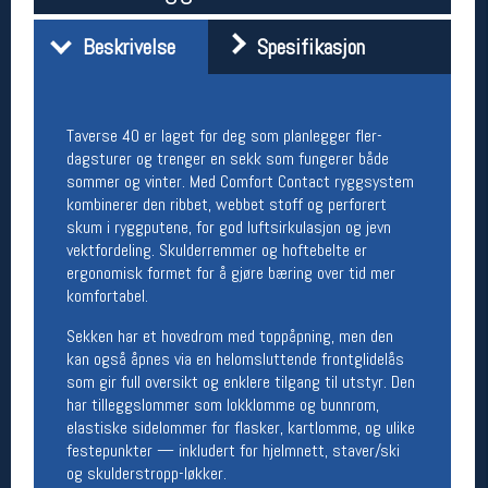
Åpningstider butikk
Beskrivelse
Spesifikasjon
Man-Fredag:
11-18
Lørdag:
11-16
Taverse 40 er laget for deg som planlegger fler­
dagsturer og trenger en sekk som fungerer både
Team Oslo Sportslager
sommer og vinter. Med Comfort Contact ryggsystem
kombinerer den ribbet, webbet stoff og perforert
Magasinet
skum i ryggputene, for god luftsirkulasjon og jevn
Medlemstilbud og aktiviteter
MELD DEG INN GRATIS
vektfordeling. Skulderremmer og hoftebelte er
ergonomisk formet for å gjøre bæring over tid mer
komfortabel.
Åpningstider verkstedet
Sekken har et hovedrom med toppåpning, men den
Man-Fredag:
11-18
kan også åpnes via en helomsluttende frontglidelås
Lørdag:
11-16
som gir full oversikt og enklere tilgang til utstyr. Den
Om verkstedet
har tilleggslommer som lokklomme og bunnrom,
For å bestille time må du logge inn i
elastiske sidelommer for flasker, kartlomme, og ulike
nettbutikken og trykke på den nederste blå
festepunkter — inkludert for hjelmnett, staver/ski
linjen
og skulderstropp-løkker.