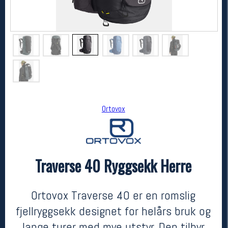
Ortovox
Ortovox
Traverse 40 Ryggsekk Herre
Traverse 40 Ryggsekk Herre
2899,-
2319,-
MEDLEM:
Ortovox Traverse 40 er en romslig
fjellryggsekk designet for helårs bruk og
lange turer med mye utstyr. Den tilbyr