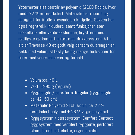
Yttermaterialet består av polyamid (210D Robic), hvor
Betingelser
rundt 72 % er resirkulert. Materialet er robust og
designet for å tåle krevende bruk i fjellet. Sekken har
Salgsbetingelser
også regntrekk inkludert, samt funksjoner som
Personsvernerklæring
nøkkelkrok eller verdisakslomme, brystrem med
Informasjonskapsler
nødfløyte og kompatibilitet med drikkesystem. Alt i
Bærekraft
alt er Traverse 40 et godt valg dersom du trenger en
Org. nr: 976754360
sekk med volum, slitestyrke og mange funksjoner for
turer med varierende vær og forhold.
Ledige stillinger
Ledige stillinger
Volum :ca. 40 L
Vekt: 1295 g (regular)
Rygglengde / passform: Regular (rygglengde
Følg oss på
ca. 42–50 cm)
Materiale: Polyamid 210D Robic, ca. 72 %
resirkulert polyamid + 28 % virgin polyamid
Ryggsystem / bæresystem: Comfort Contact
ryggsystem med ventilert ryggpute, perforert
skum, bredt hoftebelte, ergonomiske