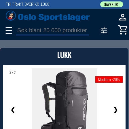
FRI FRAKT OVER KR 1000
GAVEKORT
☰
PRODUKT
LUKK
Produkter (1)
Bruk filter til å spisse søket
3 / 7
Medlem -20%
Medlem -20%
❮
❯