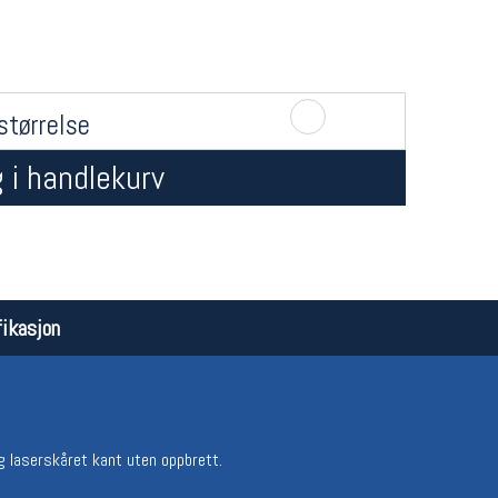
størrelse
 i handlekurv
Åpningstider butikk
Team
Man-Fredag:
11-18
Magasi
Lørdag:
11-16
Medlem
ikasjon
g laserskåret kant uten oppbrett.