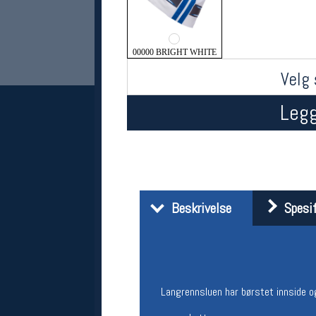
00000 BRIGHT WHITE
Velg 
Legg
Her finner du oss
Oslo Sportslager
Torggata 20
Beskrivelse
Spesif
0183 Oslo
Telefon: 23 32 62 00
(telefontid man-fredag klokken 10-13)
Vis i kart
Om oss
Kontakt oss
Langrennsluen har børstet innside o