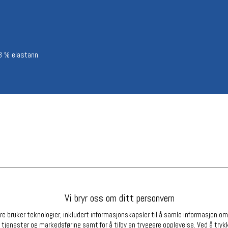
Betingelser
Ledi
Salgsbetingelser
Ledige 
Personsvernerklæring
Informasjonskapsler
 8 % elastann
Bærekraft
Org. nr: 976754360
Partnere
Vi bryr oss om ditt personvern
e bruker teknologier, inkludert informasjonskapsler til å samle informasjon om d
 tjenester og markedsføring samt for å tilby en tryggere opplevelse. Ved å trykk