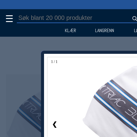
☰
KLÆR
LANGRENN
L
1 / 1
Medlem -40%
❮