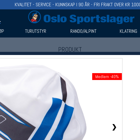
KVALITET - SERVICE - KUNNSKAP I 90 ÅR - FRI FRAKT OVER KR 100
ØP
TURUTSTYR
RANDO/ALPINT
KLATRING
PRODUKT
Produkter (1)
Bruk filter til å spisse søket
Medlem -40%
❯