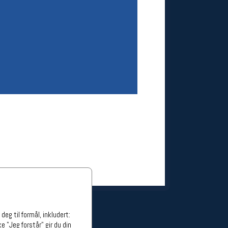
ge stillinger
stillinger
eg til formål, inkludert:
e "Jeg forstår" gir du din