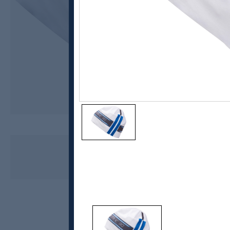
Swix
Triac 3.0 Hat langrennslue
299,-
179,-
MEDLEM: