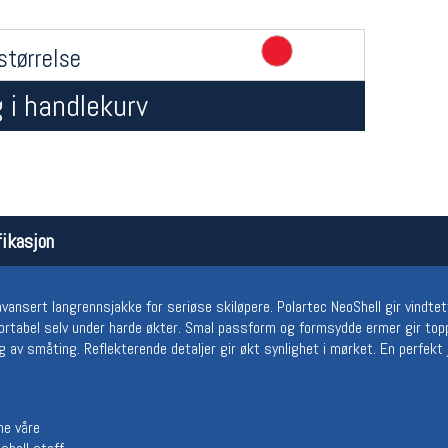
størrelse
 i handlekurv
Åpningstider butikk
Team
ikasjon
Man-Fredag:
11-18
Magasi
Lørdag:
11-16
Medlem
 avansert langrennsjakke for seriøse skiløpere. Polartec NeoShell gir vind
fortabel selv under harde økter. Smal passform og formsydde ermer gir to
g av småting. Reflekterende detaljer gir økt synlighet i mørket. En perfekt
ne våre