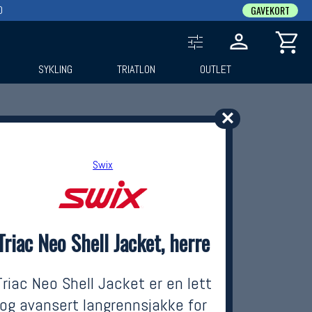
0
GAVEKORT
SYKLING
TRIATLON
OUTLET
✕
Swix
Triac Neo Shell Jacket, herre
Triac Neo Shell Jacket er en lett
og avansert langrennsjakke for