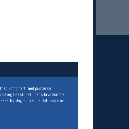
 Oslo Sportslager
net
stilbud og aktiviteter
tetthet kombinert med pustende
MELD DEG INN GRATIS
pp bevegelsesfrihet, mens brystlommen
 jakke for deg som vil ha det beste av