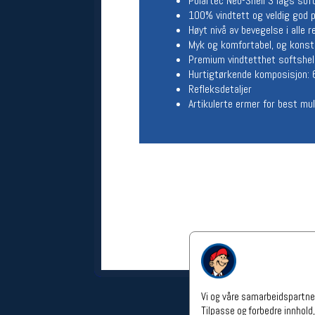
Polartec Neo-Shell 3 lags soft
Åpningstider verkstedet
100% vindtett og veldig god
Høyt nivå av bevegelse i alle r
Man-Fredag:
11-18
Myk og komfortabel, og konst
Lørdag:
11-16
Premium vindtetthet softshel
Om verkstedet
Hurtigtørkende komposisjon:
For å bestille time må du logge inn i
Refleksdetaljer
nettbutikken og trykke på den
Artikulerte ermer for best mu
nederste blå linjen
Følg oss på
Vi og våre samarbeidspartner
Tilpasse og forbedre innhold,