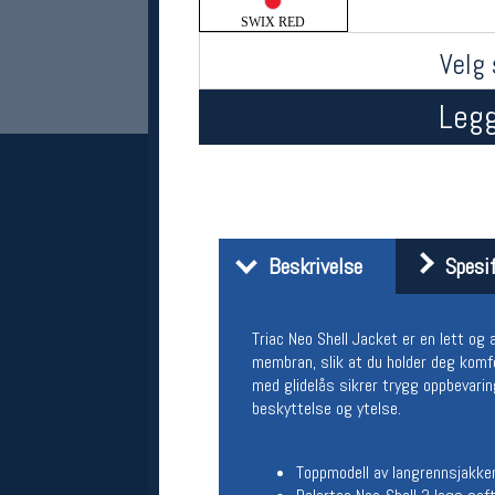
SWIX RED
Velg 
Legg
Her finner du oss
Beskrivelse
Spesif
Oslo Sportslager
Torggata 20
Triac Neo Shell Jacket er en lett og
0183 Oslo
Telefon: 23 32 62 00
membran, slik at du holder deg kom
(telefontid man-fredag klokken 10-13)
med glidelås sikrer trygg oppbevarin
Vis i kart
beskyttelse og ytelse.
Om oss
Kontakt oss
Toppmodell av langrennsjakke