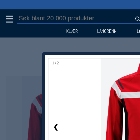
☰
KLÆR
LANGRENN
L
1 / 2
Medlem -50%
❮