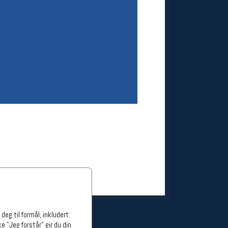
ge stillinger
stillinger
eg til formål, inkludert:
e "Jeg forstår" gir du din