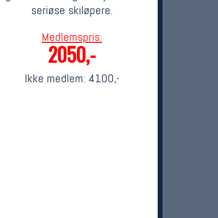
seriøse skiløpere.
Medlemspris:
2050,-
Ikke medlem:
4100,-