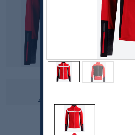
Swix
Triac Neo Shell Jacket, herre
4100,-
2050,-
MEDLEM: