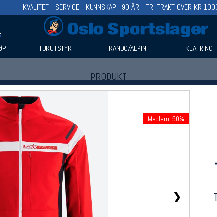
KVALITET - SERVICE - KUNNSKAP I 90 ÅR - FRI FRAKT OVER KR 100
ØP
TURUTSTYR
RANDO/ALPINT
KLATRING
PRODUKT
Produkter (1)
Bruk filter til å spisse søket
Medlem -50%
❯