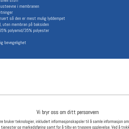
shell stoff
Betingelser
Ledi
 pusteevne i membranen
etninger
Salgsbetingelser
Ledige 
ruert så den er mest mulig lyddempet
Personsvernerklæring
l, uten membran på baksiden
Informasjonskapsler
 65% polyamid/35% polyester
Bærekraft
Org. nr: 976754360
lig bevegelighet
Partnere
Vi bryr oss om ditt personvern
e bruker teknologier, inkludert informasjonskapsler til å samle informasjon om d
 tjenester og markedsføring samt for å tilby en tryggere opplevelse. Ved å trykk