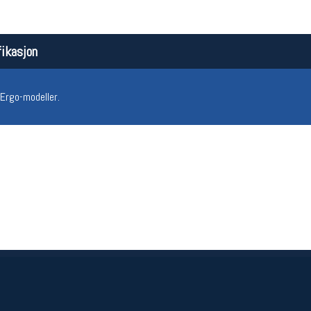
ikasjon
Ergo-modeller.
Åpningstider butikk
Team
Man-Fredag:
11-18
Magasi
Lørdag:
11-16
Medlem