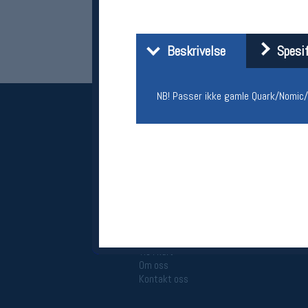
Beskrivelse
Spesif
NB! Passer ikke gamle Quark/Nomic/
Her finner du oss
Oslo Sportslager
Torggata 20
0183 Oslo
Telefon: 23 32 62 00
(telefontid man-fredag klokken 10-13)
Vis i kart
Om oss
Kontakt oss