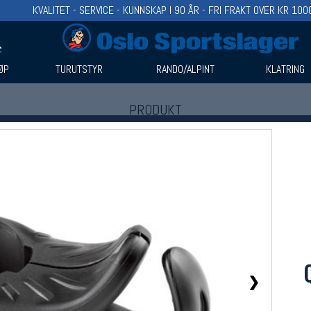
KVALITET - SERVICE - KUNNSKAP I 90 ÅR - FRI FRAKT OVER KR 100
ØP
TURUTSTYR
RANDO/ALPINT
KLATRING
PRODUKT
Produkter (1)
Bruk filter til å spisse søket
❯