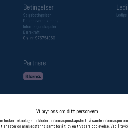
Betingelser
Ledi
Salgsbetingelser
Ledige 
Personsvernerklæring
Informasjonskapsler
Bærekraft
Org. nr: 976754360
Partnere
Vi bryr oss om ditt personvern
e bruker teknologier, inkludert informasjonskapsler til å samle informasjon om d
 tjenester og markedsføring samt for å tilby en tryggere opplevelse. Ved å trykk