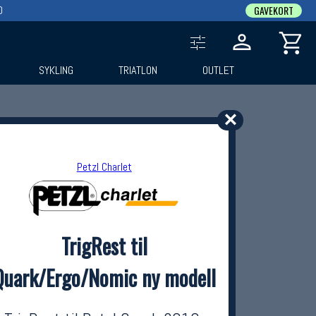
0
GAVEKORT
SYKLING
TRIATLON
OUTLET
✕
Petzl Charlet
TrigRest til
Quark/Ergo/Nomic ny modell