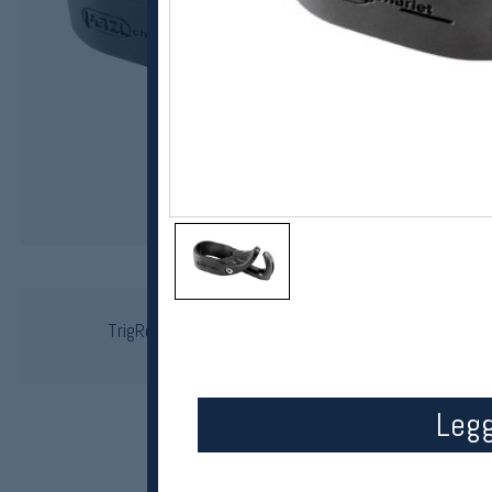
Petzl Charlet
TrigRest til Quark/Ergo/Nomic ny modell
kr 190
Legg