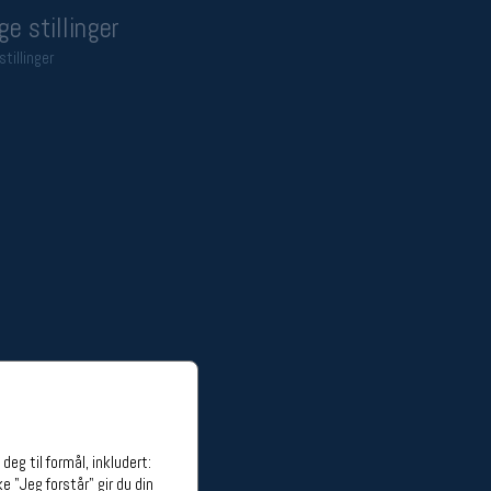
ge stillinger
stillinger
eg til formål, inkludert:
e "Jeg forstår" gir du din