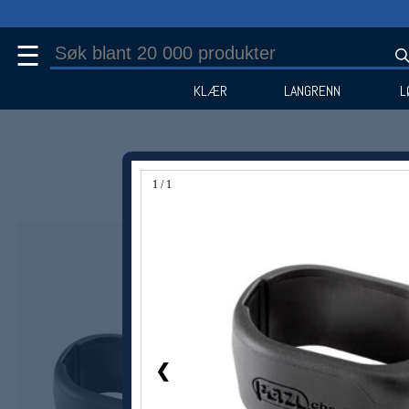
☰
KLÆR
LANGRENN
L
1 / 1
❮