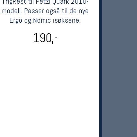
TrigRest til Petzl Quark 2010-
modell. Passer også til de nye
Ergo og Nomic isøksene.
190,-