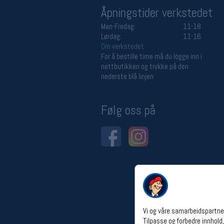
Åpningstider verkstedet
Man-Fredag:
11-18
Lørdag:
11-16
Om verkstedet
For å bestille time må du logge inn i
nettbutikken og trykke på den
nederste blå linjen
Følg oss på
Vi og våre samarbeidspartner
Tilpasse og forbedre innhold,