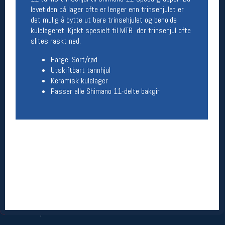
levetiden på lager ofte er lenger enn trinsehjulet er
Åpningstider butikk
det mulig å bytte ut bare trinsehjulet og beholde
Man-Fredag:
11-18
kulelageret. Kjekt spesielt til MTB der trinsehjul ofte
Lørdag:
11-16
slites raskt ned.
Farge: Sort/rød
Utskiftbart tannhjul
Team Oslo Sportslager
Keramisk kulelager
Passer alle Shimano 11-delte bakgir
Magasinet
Medlemstilbud og aktiviteter
MELD DEG INN GRATIS
Åpningstider verkstedet
Man-Fredag:
11-18
Lørdag:
11-16
Om verkstedet
For å bestille time må du logge inn i
nettbutikken og trykke på den nederste blå
linjen