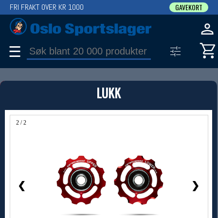
FRI FRAKT OVER KR 1000
GAVEKORT
☰
PRODUKT
LUKK
Produkter (1)
Bruk filter til å spisse søket
2 / 2
❮
❯