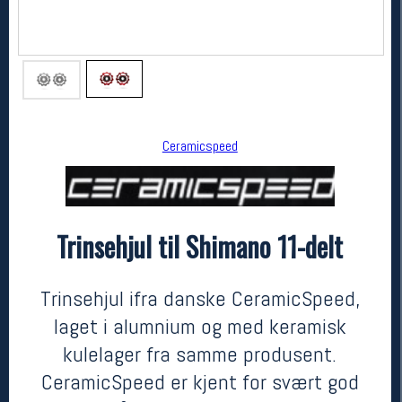
Ceramicspeed
Trinsehjul til Shimano 11-delt
Ceramicspeed
Trinsehjul til Shimano 11-delt
kr 2499
Trinsehjul ifra danske CeramicSpeed,
laget i alumnium og med keramisk
kulelager fra samme produsent.
CeramicSpeed er kjent for svært god