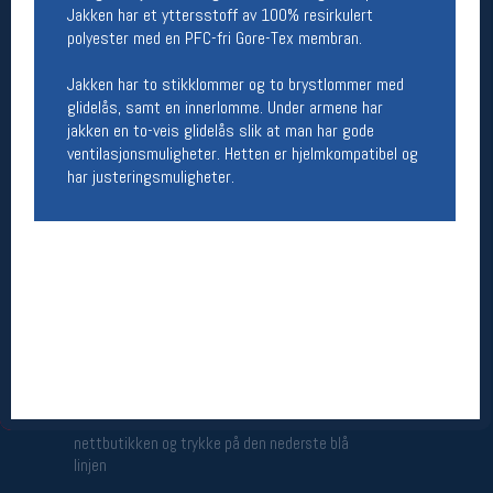
Jakken har et yttersstoff av 100% resirkulert
Åpningstider butikk
polyester med en PFC-fri Gore-Tex membran.
Man-Fredag:
11-18
Lørdag:
11-16
Jakken har to stikklommer og to brystlommer med
glidelås, samt en innerlomme. Under armene har
jakken en to-veis glidelås slik at man har gode
ventilasjonsmuligheter. Hetten er hjelmkompatibel og
Team Oslo Sportslager
har justeringsmuligheter.
Magasinet
Medlemstilbud og aktiviteter
MELD DEG INN GRATIS
Åpningstider verkstedet
Man-Fredag:
11-18
Lørdag:
11-16
Om verkstedet
For å bestille time må du logge inn i
nettbutikken og trykke på den nederste blå
linjen