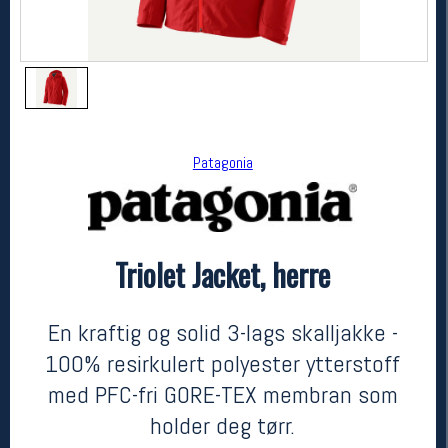
Patagonia
Triolet Jacket, herre
Patagonia
Triolet Jacket, herre
kr 6999
En kraftig og solid 3-lags skalljakke -
100% resirkulert polyester ytterstoff
med PFC-fri GORE-TEX membran som
holder deg tørr.