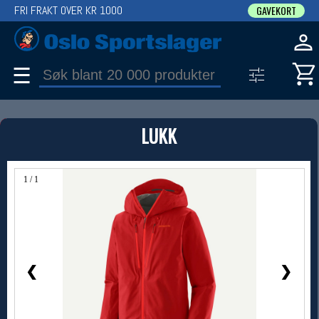
FRI FRAKT OVER KR 1000
GAVEKORT
☰
PRODUKT
LUKK
Produkter (1)
Bruk filter til å spisse søket
1 / 1
❮
❯