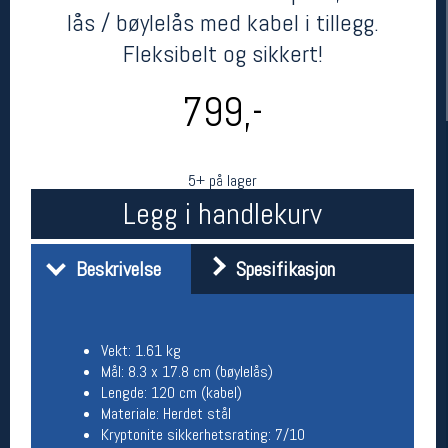
lås / bøylelås med kabel i tillegg.
Fleksibelt og sikkert!
799,-
5+ på lager
Legg i handlekurv
Her finner du oss
Beskrivelse
Spesifikasjon
Oslo Sportslager
Torggata 20
0183 Oslo
Telefon: 23 32 62 00
(telefontid man-fredag klokken 10-13)
Vekt: 1.61 kg
Vis i kart
Mål: 8.3 x 17.8 cm (bøylelås)
Om oss
Lengde: 120 cm (kabel)
Kontakt oss
Materiale: Herdet stål
Kryptonite sikkerhetsrating: 7/10