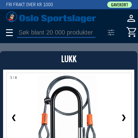
FRI FRAKT OVER KR 1000
GAVEKORT
☰
PRODUKT
LUKK
Produkter (1)
Bruk filter til å spisse søket
1 / 4
❮
❯