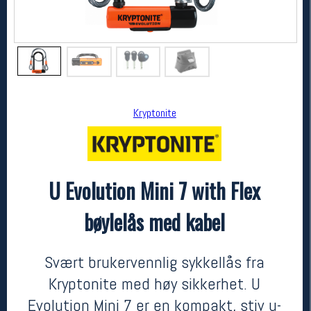
Kryptonite
U Evolution Mini 7 with Flex
Kryptonite
U Evolution Mini 7 with Flex bøylelås med kabel
bøylelås med kabel
kr 799
Svært brukervennlig sykkellås fra
Kryptonite med høy sikkerhet. U
Evolution Mini 7 er en kompakt, stiv u-