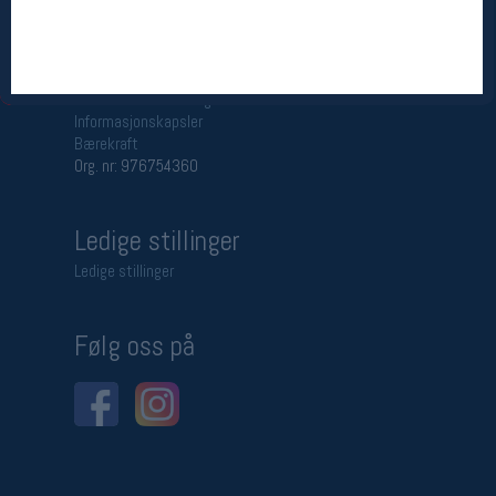
Betingelser
Salgsbetingelser
Personsvernerklæring
Informasjonskapsler
Bærekraft
Org. nr: 976754360
Ledige stillinger
Ledige stillinger
Følg oss på