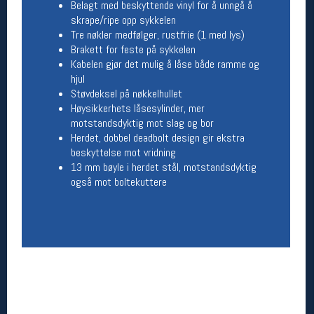
Belagt med beskyttende vinyl for å unngå å
Åpningstider butikk
skrape/ripe opp sykkelen
Tre nøkler medfølger, rustfrie (1 med lys)
Man-Fredag:
11-18
Brakett for​ feste på sykkelen
Lørdag:
11-16
Kabelen gjør det mulig å låse både ramme og
hjul
Støvdeksel på nøkkelhullet
Høysikkerhets lå​sesylinder, mer
Team Oslo Sportslager
motstandsdyktig mot slag og bor
Magasinet
Herdet, dobbel ​deadbolt design gir ekstra
Medlemstilbud og aktiviteter
beskyttelse mot vridning
MELD DEG INN GRATIS
13 mm bøyle i herdet stål, motstandsdyktig
også mot boltekuttere
Åpningstider verkstedet
Man-Fredag:
11-18
Lørdag:
11-16
Om verkstedet
For å bestille time må du logge inn i
nettbutikken og trykke på den nederste blå
linjen