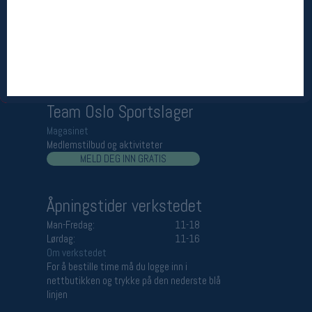
Åpningstider butikk
Man-Fredag:
11-18
Lørdag:
11-16
Team Oslo Sportslager
Magasinet
Medlemstilbud og aktiviteter
MELD DEG INN GRATIS
Åpningstider verkstedet
Man-Fredag:
11-18
Lørdag:
11-16
Om verkstedet
For å bestille time må du logge inn i
nettbutikken og trykke på den nederste blå
linjen