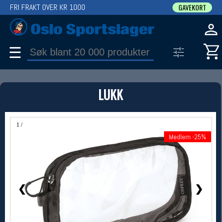
FRI FRAKT OVER KR 1000
GAVEKORT
☰
PRODUKT
LUKK
Produkter (1)
Bruk filter til å spisse søket
1 / 1
Medlem -25%
Medlem -25%
❮
❯