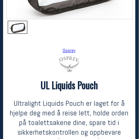
Osprey
UL Liquids Pouch
Osprey
UL Liquids Pouch
175,-
131,-
Ultralight Liquids Pouch er laget for å
MEDLEM:
hjelpe deg med å reise lett, holde orden
på toalettsakene dine, spare tid i
sikkerhetskontrollen og oppbevare