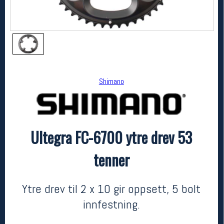
Shimano
Ultegra FC-6700 ytre drev 53
Shimano
Ultegra FC-6700 ytre drev 53 tenner
tenner
kr 890
Ytre drev til 2 x 10 gir oppsett, 5 bolt
innfestning.