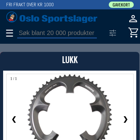
FRI FRAKT OVER KR 1000
GAVEKORT
☰
PRODUKT
LUKK
Produkter (1)
Bruk filter til å spisse søket
1 / 1
❮
❯