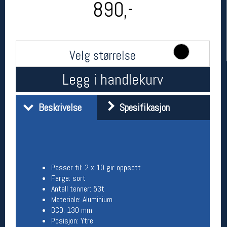
890,-
Velg størrelse
Legg i handlekurv
Beskrivelse
Spesifikasjon
Her finner du oss
Oslo Sportslager
Torggata 20
0183 Oslo
Telefon: 23 32 62 00
Passer til: 2 x 10 gir oppsett
(telefontid man-fredag klokken 10-13)
Farge: sort
Vis i kart
Antall tenner: 53t
Om oss
Materiale: Aluminium
Kontakt oss
BCD: 130 mm
Posisjon: Ytre