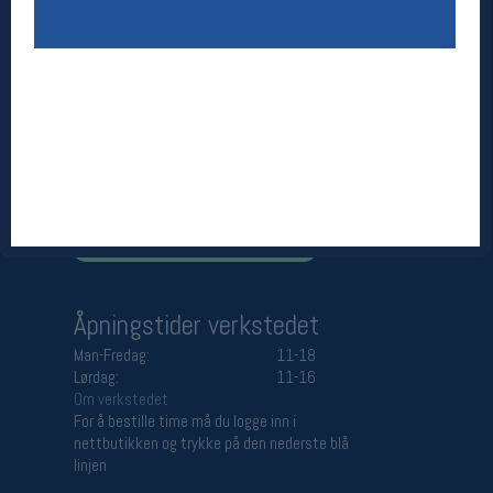
Åpningstider butikk
Man-Fredag:
11-18
Lørdag:
11-16
Team Oslo Sportslager
Magasinet
Medlemstilbud og aktiviteter
MELD DEG INN GRATIS
Åpningstider verkstedet
Man-Fredag:
11-18
Lørdag:
11-16
Om verkstedet
For å bestille time må du logge inn i
nettbutikken og trykke på den nederste blå
linjen