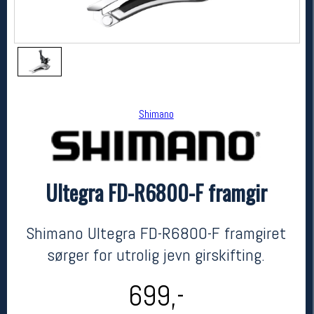
Shimano
Ultegra FD-R6800-F framgir
Shimano
Ultegra FD-R6800-F framgir
kr 699
Shimano Ultegra FD-R6800-F framgiret
sørger for utrolig jevn girskifting.
699,-