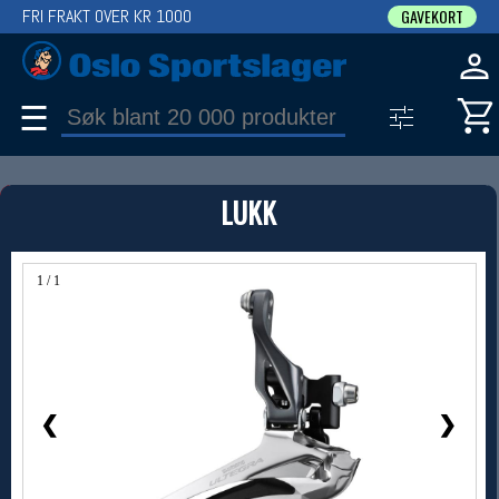
FRI FRAKT OVER KR 1000
GAVEKORT
☰
PRODUKT
LUKK
Produkter (1)
Bruk filter til å spisse søket
1 / 1
❮
❯