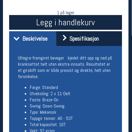
1 på lager
Legg i handlekurv
Beskrivelse
Spesifikasjon
Ultegra-framgiret beveger kjedet ditt opp og ned på
kranksettet helt uten ekstra innsats. Resultatet er
Her finner du oss
et girskift som er både presist og direkte, helt uten
forsinkelse.
Oslo Sportslager
Torggata 20
Farge: Standard
0183 Oslo
Utveksling: 2 x 11-Delt
Telefon: 23 32 62 00
Feste: Braze-On
(telefontid man-fredag klokken 10-13)
Swing: Down Swing
Vis i kart
Type: Mekanisk
Om oss
Toppgir tenner: 46 - 53T
Kontakt oss
Total kapasitet: 16T
Vekt: 92 gram