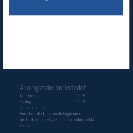
Åpningstider butikk
Man-Fredag:
11-18
Lørdag:
11-16
Team Oslo Sportslager
Magasinet
Medlemstilbud og aktiviteter
MELD DEG INN GRATIS
Åpningstider verkstedet
Man-Fredag:
11-18
Lørdag:
11-16
Om verkstedet
For å bestille time må du logge inn i
nettbutikken og trykke på den nederste blå
linjen