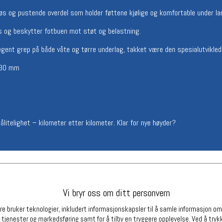
Betingelser
Ledi
s og pustende overdel som holder føttene kjølige og komfortable under la
Salgsbetingelser
Ledige 
s og beskytter fotbuen mot støt og belastning.
Personsvernerklæring
Informasjonskapsler
rlegent grep på både våte og tørre underlag, takket være den spesialutvik
Bærekraft
Org. nr: 976754360
/ 30 mm
Partnere
ålitelighet – kilometer etter kilometer. Klar for nye høyder?
Vi bryr oss om ditt personvern
e bruker teknologier, inkludert informasjonskapsler til å samle informasjon om d
 tjenester og markedsføring samt for å tilby en tryggere opplevelse. Ved å trykk