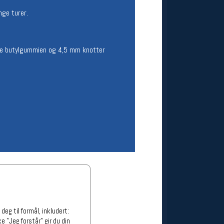
ge stillinger
nge turer.
stillinger
lede butylgummien og 4,5 mm knotter
eg til formål, inkludert:
e "Jeg forstår" gir du din