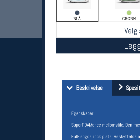
BLÅ
GRØNN
Velg 
Legg
Her finner du oss
Oslo Sportslager
Beskrivelse
Spesif
Torggata 20
0183 Oslo
Telefon: 23 32 62 00
(telefontid man-fredag klokken 10-13)
Egenskaper:
Vis i kart
Om oss
SuperFOAMance mellomsåle: Den mest
Kontakt oss
Full-lengde rock plate: Beskyttelse 