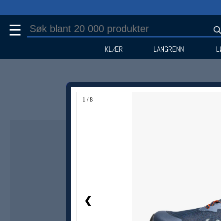
☰
KLÆR
LANGRENN
L
1 / 8
❮