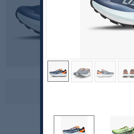
VJ
Ultra 3, løpesko unisex
kr 2500