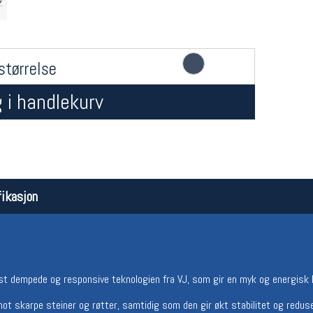
størrelse
 i handlekurv
Åpningstider butikk
Team
Man-Fredag:
11-18
Magasi
ikasjon
Lørdag:
11-16
Medlem
 dempede og responsive teknologien fra VJ, som gir en myk og energisk l
mot skarpe steiner og røtter, samtidig som den gir økt stabilitet og reduse