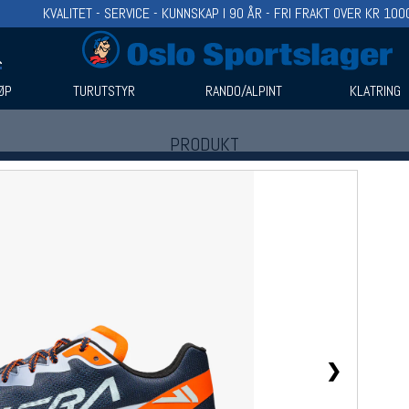
KVALITET - SERVICE - KUNNSKAP I 90 ÅR - FRI FRAKT OVER KR 100
ØP
TURUTSTYR
RANDO/ALPINT
KLATRING
PRODUKT
Produkter (1)
Bruk filter til å spisse søket
❯