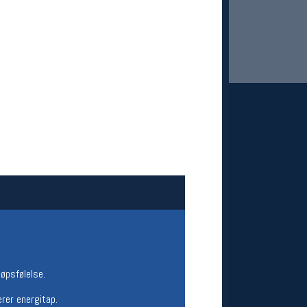
 Oslo Sportslager
net
stilbud og aktiviteter
MELD DEG INN GRATIS
øpsfølelse.
rer energitap.