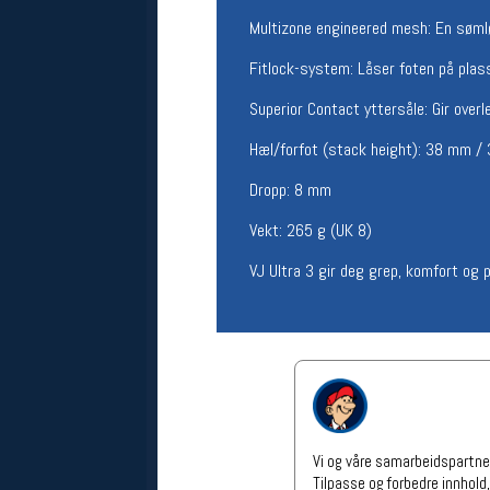
Åpningstider verkstedet
Multizone engineered mesh: En sømlø
Man-Fredag:
11-18
Fitlock-system: Låser foten på plas
Lørdag:
11-16
Om verkstedet
Superior Contact yttersåle: Gir ove
For å bestille time må du logge inn i
nettbutikken og trykke på den
Hæl/forfot (stack height): 38 mm 
nederste blå linjen
Dropp: 8 mm
Vekt: 265 g (UK 8)
Følg oss på
VJ Ultra 3 gir deg grep, komfort og p
Vi og våre samarbeidspartner
Tilpasse og forbedre innhold,