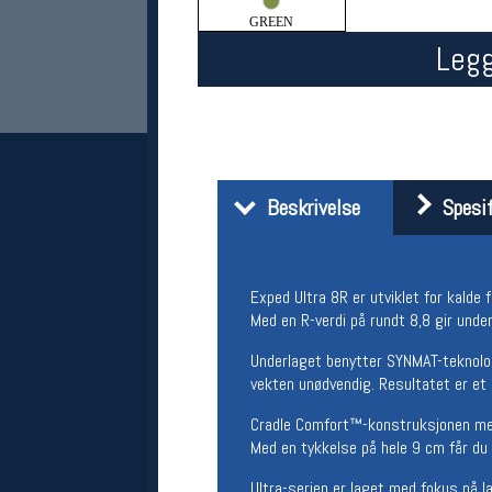
GREEN
Legg
Beskrivelse
Spesif
Her finner du oss
Oslo Sportslager
Exped Ultra 8R er utviklet for kalde 
Torggata 20
Med en R-verdi på rundt 8,8 gir unde
0183 Oslo
Telefon: 23 32 62 00
Underlaget benytter SYNMAT-teknolog
(telefontid man-fredag klokken 10-13)
vekten unødvendig. Resultatet er et 
Vis i kart
Cradle Comfort™-konstruksjonen med 
Om oss
Kontakt oss
Med en tykkelse på hele 9 cm får du 
Ultra-serien er laget med fokus på l