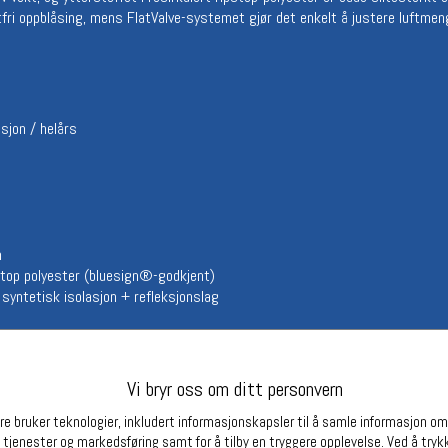
tfri oppblåsing, mens FlatValve-systemet gjør det enkelt å justere luftmen
Betingelser
Ledi
Salgsbetingelser
Ledige 
Personsvernerklæring
Informasjonskapsler
Bærekraft
sjon / helårs
Org. nr: 976754360
Partnere
m
pstop polyester (bluesign®-godkjent)
syntetisk isolasjon + refleksjonslag
 + reparasjonskit
Vi bryr oss om ditt personvern
e bruker teknologier, inkludert informasjonskapsler til å samle informasjon om d
 tjenester og markedsføring samt for å tilby en tryggere opplevelse. Ved å trykk