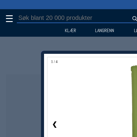
☰
KLÆR
LANGRENN
L
1 / 4
❮