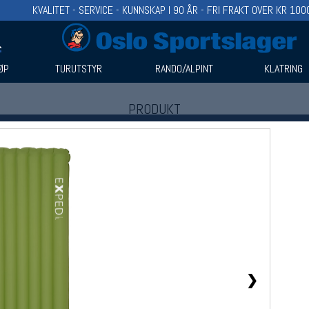
KVALITET - SERVICE - KUNNSKAP I 90 ÅR - FRI FRAKT OVER KR 100
ØP
TURUTSTYR
RANDO/ALPINT
KLATRING
PRODUKT
Produkter (1)
Bruk filter til å spisse søket
❯