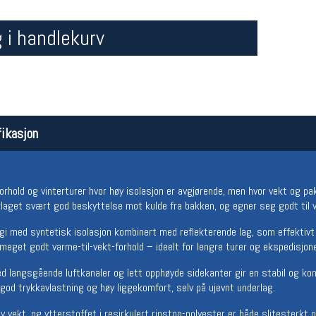
 i handlekurv
ikasjon
Åpningstider butikk
Team
Man-Fredag:
11-18
Magasi
forhold og vinterturer hvor høy isolasjon er avgjørende, men hvor vekt og pakk
Lørdag:
11-16
Medlem
rlaget svært god beskyttelse mot kulde fra bakken, og egner seg godt til v
i med syntetisk isolasjon kombinert med reflekterende lag, som effektivt
meget godt varme-til-vekt-forhold – ideelt for lengre turer og ekspedisjone
langsgående luftkanaler og lett opphøyde sidekanter gir en stabil og kom
god trykkavlastning og høy liggekomfort, selv på ujevnt underlag.
av vekt, og ytterstoffet i resirkulert ripstop-polyester er både slitesterk