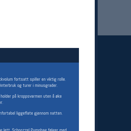
 Oslo Sportslager
net
volum fortsatt spiller en viktig rolle.
stilbud og aktiviteter
interbruk og turer i minusgrader.
MELD DEG INN GRATIS
 holder på kroppsvarmen uten å øke
r.
fortabel liggeflate gjennom natten.
t og lett. Schnozzel Pumpbag følger med