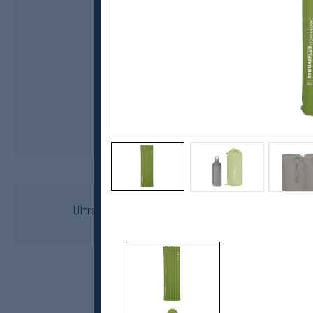
Exped
Ultra 8R LW (Long Wide) Liggeunderlag
kr 3499