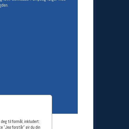
gden.
ge stillinger
stillinger
eg til formål, inkludert:
e "Jeg forstår" gir du din