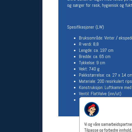
og sørger for rask, hygienisk og fuk
Åpningstider verkstedet
Man-Fredag:
11-18
Lørdag:
11-16
Spesifikasjoner (LW)
Om verkstedet
For å bestille time må du logge inn i
Bruksområde: Vinter / ekspedi
nettbutikken og trykke på den
R-verdi: 8,8
nederste blå linjen
Lengde: ca. 197 cm
Bredde: ca. 65 cm
Tykkelse: 9 cm
Følg oss på
Vekt: 740 g
Pakkstørrelse: ca. 27 x 14 c
Materiale: 20D resirkulert ri
Konstruksjon: Luftkamre med 
Ventil: FlatValve (inn/ut)
Inkludert: Schnozzel Pumpbag
Vi og våre samarbeidspartner
Tilpasse og forbedre innhold,