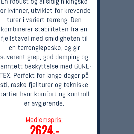
En robust og allsidig hikingsko
for kvinner, utviklet for krevende
turer i variert terreng. Den
kombinerer stabiliteten fra en
fjellstøvel med smidigheten til
en terrengløpesko, og gir
suverent grep, god demping og
vanntett beskyttelse med GORE-
TEX. Perfekt for lange dager på
sti, raske fjellturer og tekniske
partier hvor komfort og kontroll
er avgjørende.
Medlemspris:
2624,-