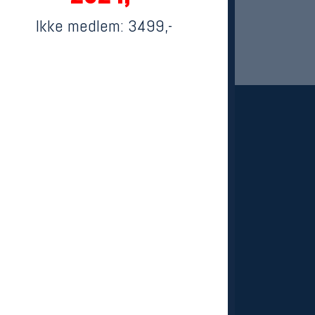
Ikke medlem:
3499,-
 Oslo Sportslager
net
stilbud og aktiviteter
MELD DEG INN GRATIS