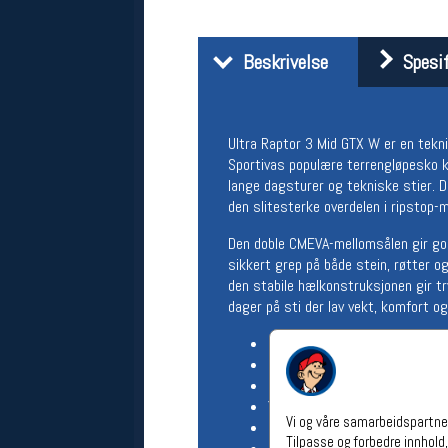
Åpningstider verkstedet
Man-Fredag:
11-18
Beskrivelse
Spesif
Lørdag:
11-16
Om verkstedet
For å bestille time må du logge inn i
nettbutikken og trykke på den
Ultra Raptor 3 Mid GTX W er en teknis
nederste blå linjen
Sportivas populære terrengløpesko k
lange dagsturer og tekniske stier.
den slitesterke overdelen i ripstop-m
Følg oss på
Den doble CMEVA-mellomsålen gir go
sikkert grep på både stein, røtter o
den stabile hælkonstruksjonen gir try
dager på sti der lav vekt, komfort og
Overdel: Slitesterk ripstop-
Membran: GORE-TEX® Extend
Mellomsåle: Dual-density CME
Yttersåle: FriXion® White X
Vi og våre samarbeidspartner
Knotter: 4 mm
Tilpasse og forbedre innhold,