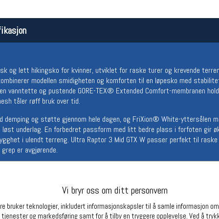
Betingelser
Ledi
Salgsbetingelser
Ledige 
ikasjon
Personsvernerklæring
Informasjonskapsler
Bærekraft
Org. nr: 976754360
k og lett hikingsko for kvinner, utviklet for raske turer og krevende terreng
ombinerer modellen smidigheten og komforten til en løpesko med stabilite
 Den vanntette og pustende GORE-TEX® Extended Comfort-membranen holder
esh tåler røff bruk over tid.
Partnere
d demping og støtte gjennom hele dagen, og FriXion® White-yttersålen 
g løst underlag. En forbedret passform med litt bedre plass i forfoten gir 
gghet i ulendt terreng. Ultra Raptor 3 Mid GTX W passer perfekt til raske fj
 grep er avgjørende.
mesh med TPU-forsterkninger
ed Comfort
VA
Vi bryr oss om ditt personvern
F 2.0 med Impact Brake System™
e bruker teknologier, inkludert informasjonskapsler til å samle informasjon om d
 tjenester og markedsføring samt for å tilby en tryggere opplevelse. Ved å trykk