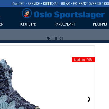
KVALITET - SERVICE - KUNNSKAP I 90 ÅR - FRI FRAKT OVER KR 100
ØP
TURUTSTYR
RANDO/ALPINT
KLATRING
PRODUKT
Produkter (1)
Bruk filter til å spisse søket
Medlem -25%
❯