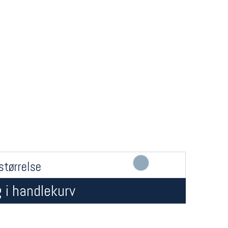
Åpningstider butikk
Team
Man-Fredag:
11-18
Magasi
Lørdag:
11-16
Medlem
størrelse
 i handlekurv