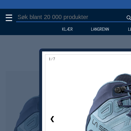
☰
KLÆR
LANGRENN
L
1 / 7
Medlem -25%
❮