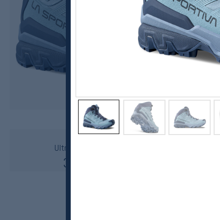
La Sportiva
Ultra Raptor 3 Mid GTX Tursko Dame
3499,-
2624,-
MEDLEM: