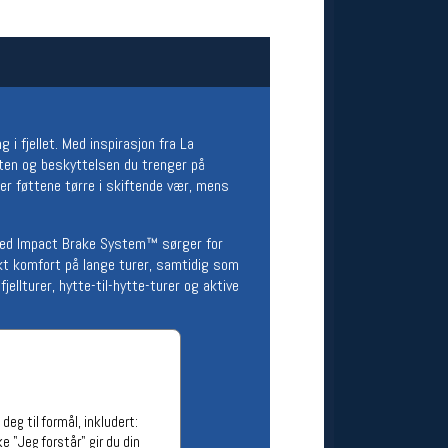
ge stillinger
stillinger
 i fjellet. Med inspirasjon fra La
ten og beskyttelsen du trenger på
 føttene tørre i skiftende vær, mens
med Impact Brake System™ sørger for
økt komfort på lange turer, samtidig som
ellturer, hytte-til-hytte-turer og aktive
eg til formål, inkludert:
e "Jeg forstår" gir du din