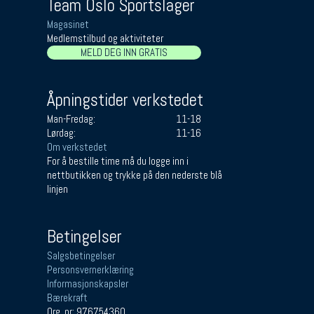
Team Oslo Sportslager
Magasinet
Medlemstilbud og aktiviteter
MELD DEG INN GRATIS
Åpningstider verkstedet
Man-Fredag:
11-18
Lørdag:
11-16
Om verkstedet
For å bestille time må du logge inn i
nettbutikken og trykke på den nederste blå
linjen
Betingelser
Salgsbetingelser
Personsvernerklæring
Informasjonskapsler
Bærekraft
Org. nr: 976754360