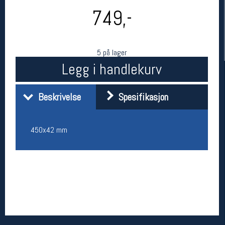
749,-
5 på lager
Legg i handlekurv
Beskrivelse
Spesifikasjon
Her finner du oss
450x42 mm
Oslo Sportslager
Torggata 20
0183 Oslo
Telefon: 23 32 62 00
(telefontid man-fredag klokken 10-13)
Vis i kart
Om oss
Kontakt oss