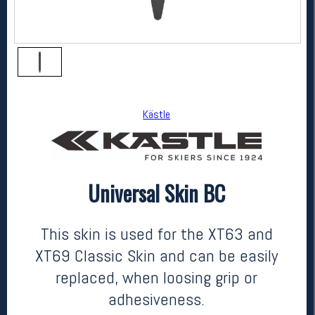
Kästle
Universal Skin BC
Kästle
Universal Skin BC
kr 749
This skin is used for the XT63 and
XT69 Classic Skin and can be easily
replaced, when loosing grip or
adhesiveness.