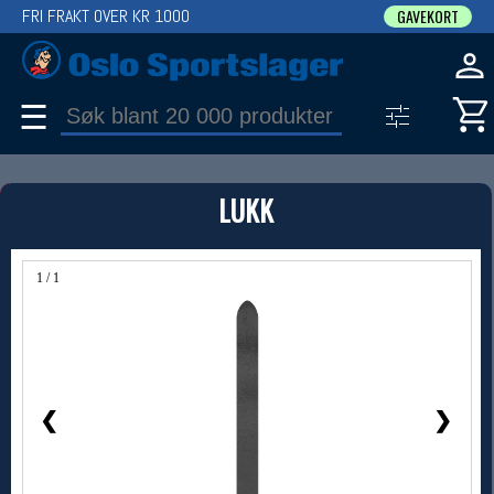
FRI FRAKT OVER KR 1000
GAVEKORT
☰
PRODUKT
LUKK
Produkter (1)
Bruk filter til å spisse søket
1 / 1
❮
❯