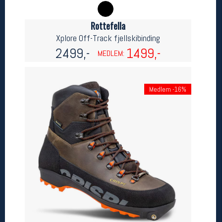
Betingelser
Rottefella
Salgsbetingelser
Xplore Off-Track fjellskibinding
Personsvernerklæring
2499,-
1499,-
MEDLEM:
Informasjonskapsler
Bærekraft
Org. nr: 976754360
Medlem -16%
Ledige stillinger
Ledige stillinger
Følg oss på