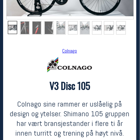
Colnago
V3 Disc 105
Colnago
V3 Disc 105
kr 31990
Colnago sine rammer er uslåelig på
design og ytelser. Shimano 105 gruppen
har vært bransjestander i flere ti år
innen turritt og trening på høyt nivå.