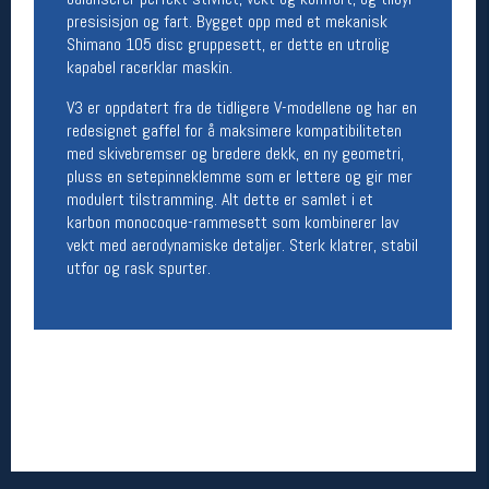
presisisjon og fart. Bygget opp med et mekanisk
Åpningstider butikk
Shimano 105 disc gruppesett, er dette en utrolig
Man-Fredag:
11-18
kapabel racerklar maskin.
Lørdag:
11-16
V3 er oppdatert fra de tidligere V-modellene og har en
redesignet gaffel for å maksimere kompatibiliteten
med skivebremser og bredere dekk, en ny geometri,
Team Oslo Sportslager
pluss en setepinneklemme som er lettere og gir mer
modulert tilstramming. Alt dette er samlet i et
Magasinet
karbon monocoque-rammesett som kombinerer lav
Medlemstilbud og aktiviteter
vekt med aerodynamiske detaljer. Sterk klatrer, stabil
MELD DEG INN GRATIS
utfor og rask spurter.
Åpningstider verkstedet
Man-Fredag:
11-18
Lørdag:
11-16
Om verkstedet
For å bestille time må du logge inn i
nettbutikken og trykke på den nederste blå
linjen