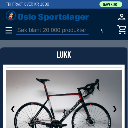
FRI FRAKT OVER KR 1000
GAVEKORT
☰
PRODUKT
LUKK
Produkter (1)
Bruk filter til å spisse søket
1 / 10
❮
❯