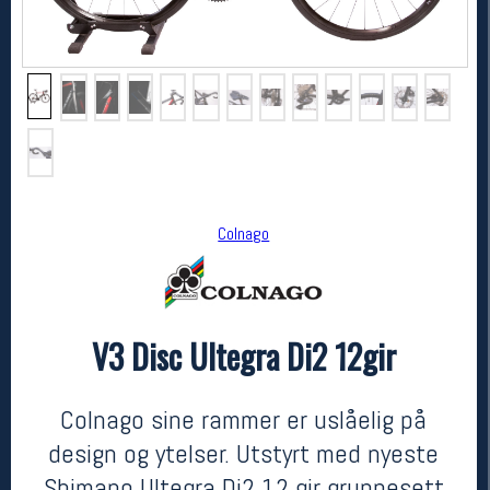
Colnago
Colnago
V3 Disc Ultegra Di2 12gir
V3 Disc Ultegra Di2 12gir
kr 51990
Colnago sine rammer er uslåelig på
design og ytelser. Utstyrt med nyeste
Shimano Ultegra Di2 12 gir gruppesett