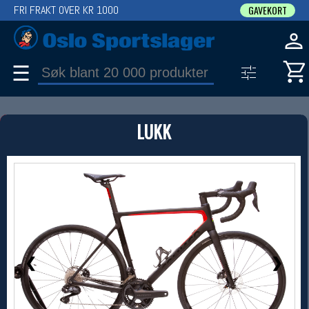
FRI FRAKT OVER KR 1000
GAVEKORT
☰
PRODUKT
LUKK
Produkter (1)
Bruk filter til å spisse søket
1 / 14
❮
❯