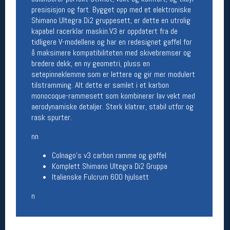
presisisjon og fart. Bygget opp med et elektroniske
Åpningstider butikk
Shimano Ultegra Di2 gruppesett, er dette en utrolig
Man-Fredag:
11-18
kapabel racerklar maskin.V3 er oppdatert fra de
Lørdag:
11-16
tidligere V-modellene og har en redesignet gaffel for
å maksimere kompatibiliteten med skivebremser og
bredere dekk, en ny geometri, pluss en
setepinneklemme som er lettere og gir mer modulert
Team Oslo Sportslager
tilstramming. Alt dette er samlet i et karbon
monocoque-rammesett som kombinerer lav vekt med
Magasinet
aerodynamiske detaljer. Sterk klatrer, stabil utfor og
Medlemstilbud og aktiviteter
rask spurter.
MELD DEG INN GRATIS
nn
Åpningstider verkstedet
Colnago's v3 carbon ramme og gaffel
Komplett Shimano Ultegra Di2 Gruppa
Man-Fredag:
11-18
Lørdag:
11-16
Italienske Fulcrum 600 hjulsett
Om verkstedet
n
For å bestille time må du logge inn i
nettbutikken og trykke på den nederste blå
linjen