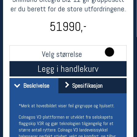
er du berett for de store utfordringene.
51990,-
Velg størrelse
Legg i handlekurv
Her finner du oss
Oslo Sportslager
Beskrivelse
Spesifikasjon
Torggata 20
0183 Oslo
Telefon: 23 32 62 00
*Merk at hovedbildet viser feil girgruppe og hjulsett.
(telefontid man-fredag klokken 10-13)
Vis i kart
Colnagos V3-plattformen er utviklet fra selskapets
Om oss
flaggskip V3R og gjør teknologien tilgjengelig for et
Kontakt oss
større antall ryttere. Colnago V3 landeveissykkel
balanserer perfekt stivhet, vekt og komfort, og tilbyr