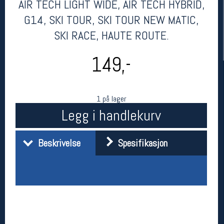
AIR TECH LIGHT WIDE, AIR TECH HYBRID,
G14, SKI TOUR, SKI TOUR NEW MATIC,
SKI RACE, HAUTE ROUTE.
149,-
1 på lager
Legg i handlekurv
Her finner du oss
Oslo Sportslager
Beskrivelse
Spesifikasjon
Torggata 20
0183 Oslo
Telefon: 23 32 62 00
(telefontid man-fredag klokken 10-13)
Vis i kart
Om oss
Kontakt oss