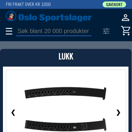
FRI FRAKT OVER KR 1000
GAVEKORT
☰
PRODUKT
LUKK
Produkter (1)
Bruk filter til å spisse søket
1 / 1
❮
❯