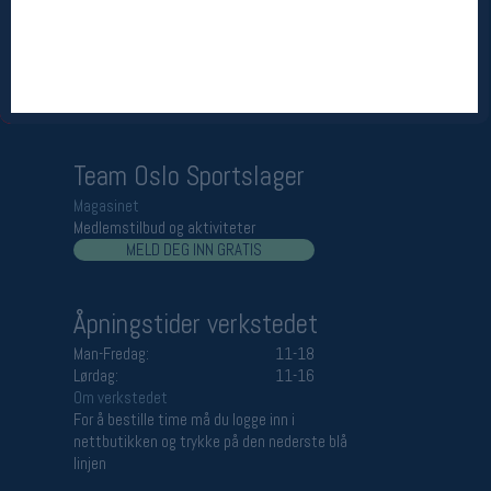
Åpningstider butikk
Man-Fredag:
11-18
Lørdag:
11-16
Team Oslo Sportslager
Magasinet
Medlemstilbud og aktiviteter
MELD DEG INN GRATIS
Åpningstider verkstedet
Man-Fredag:
11-18
Lørdag:
11-16
Om verkstedet
For å bestille time må du logge inn i
nettbutikken og trykke på den nederste blå
linjen