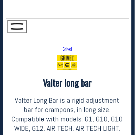
Grivel
Valter long bar
Grivel
Valter long bar
kr 149
Valter Long Bar is a rigid adjustment
bar for crampons, in long size.
Compatible with models: G1, G10, G10
WIDE, G12, AIR TECH, AIR TECH LIGHT,