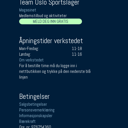
Team Oslo Sportslager
Magasinet
Medlemstilbud og aktiviteter
MELD DEG INN GRATIS
Åpningstider verkstedet
Man-Fredag:
11-18
Lørdag:
11-16
Om verkstedet
For å bestille time må du logge inn i
nettbutikken og trykke på den nederste blå
linjen
Betingelser
Salgsbetingelser
Personsvernerklæring
Informasjonskapsler
Bærekraft
Org. nr: 976754360