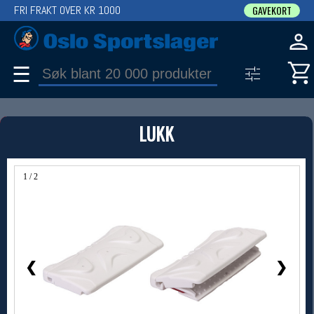
FRI FRAKT OVER KR 1000
GAVEKORT
☰
PRODUKT
LUKK
Produkter (1)
Bruk filter til å spisse søket
1 / 2
❮
❯