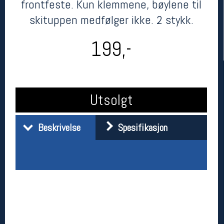
frontfeste. Kun klemmene, bøylene til
skituppen medfølger ikke. 2 stykk.
199,-
Utsolgt
Her finner du oss
Beskrivelse
Spesifikasjon
Oslo Sportslager
Torggata 20
0183 Oslo
Telefon: 23 32 62 00
(telefontid man-fredag klokken 10-13)
Vis i kart
Om oss
Kontakt oss