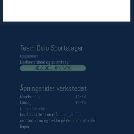
Åpningstider butikk
Man-Fredag:
11-18
Lørdag:
11-16
Team Oslo Sportslager
Magasinet
Medlemstilbud og aktiviteter
MELD DEG INN GRATIS
Åpningstider verkstedet
Man-Fredag:
11-18
Lørdag:
11-16
Om verkstedet
For å bestille time må du logge inn i
nettbutikken og trykke på den nederste blå
linjen