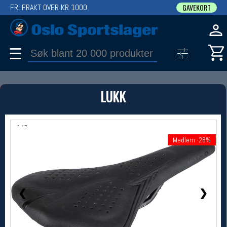
FRI FRAKT OVER KR 1000
GAVEKORT
☰
PRODUKT
LUKK
Produkter (1)
Bruk filter til å spisse søket
1 / 3
Medlem -28%
Medlem -28%
❮
❯