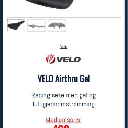
Velo
VELO Airthru Gel
Velo
VELO Airthru Gel
699,-
499,-
Racing sete med gel og
MEDLEM:
luftgjennomstrømming
Medlemspris: