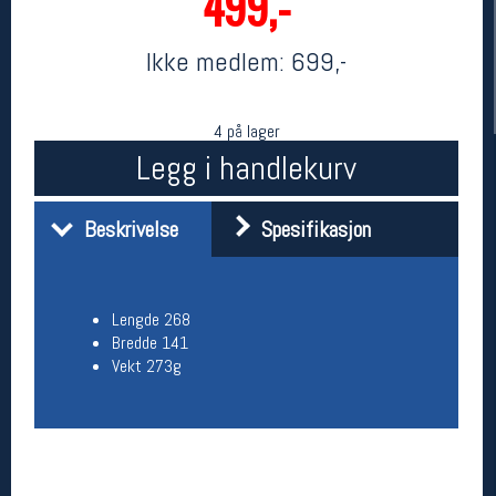
499,-
Ikke medlem:
699,-
4 på lager
Legg i handlekurv
Beskrivelse
Spesifikasjon
Her finner du oss
Oslo Sportslager
Torggata 20
Lengde 268
0183 Oslo
Bredde 141
Telefon: 23 32 62 00
Vekt 273g
(telefontid man-fredag klokken 10-13)
Vis i kart
Om oss
Kontakt oss