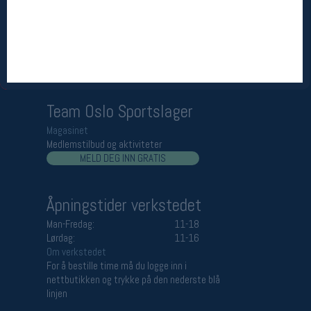
Åpningstider butikk
Man-Fredag:
11-18
Lørdag:
11-16
Team Oslo Sportslager
Magasinet
Medlemstilbud og aktiviteter
MELD DEG INN GRATIS
Åpningstider verkstedet
Man-Fredag:
11-18
Lørdag:
11-16
Om verkstedet
For å bestille time må du logge inn i
nettbutikken og trykke på den nederste blå
linjen