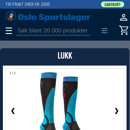
FRI FRAKT OVER KR 1000
GAVEKORT
☰
PRODUKT
LUKK
Produkter (1)
Bruk filter til å spisse søket
1 / 1
❮
❯