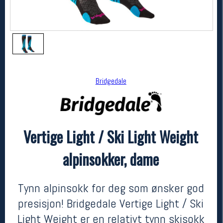
Bridgedale
Vertige Light / Ski Light Weight
Bridgedale
Vertige Light / Ski Light Weight alpinsokker, dame
alpinsokker, dame
kr 349
Tynn alpinsokk for deg som ønsker god
presisjon! Bridgedale Vertige Light / Ski
Light Weight er en relativt tynn skisokk