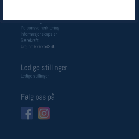
Betingelser
Salgsbetingelser
Personsvernerklæring
Informasjonskapsler
Bærekraft
Org. nr: 976754360
Ledige stillinger
Ledige stillinger
Følg oss på