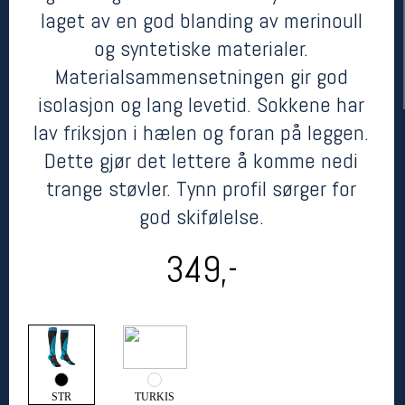
laget av en god blanding av merinoull
og syntetiske materialer.
Materialsammensetningen gir god
isolasjon og lang levetid. Sokkene har
lav friksjon i hælen og foran på leggen.
Dette gjør det lettere å komme nedi
trange støvler. Tynn profil sørger for
Her finner du oss
god skifølelse.
Oslo Sportslager
349,-
Torggata 20
0183 Oslo
Telefon: 23 32 62 00
(telefontid man-fredag klokken 10-13)
Vis i kart
Om oss
Kontakt oss
STR
TURKIS