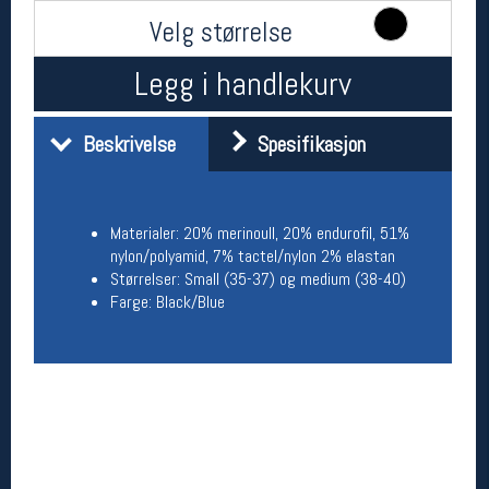
Åpningstider butikk
Velg størrelse
Man-Fredag:
11-18
Legg i handlekurv
Lørdag:
11-16
Beskrivelse
Spesifikasjon
Team Oslo Sportslager
Magasinet
Medlemstilbud og aktiviteter
Materialer: 20% merinoull, 20% endurofil, 51%
MELD DEG INN GRATIS
nylon/polyamid, 7% tactel/nylon 2% elastan
Størrelser: Small (35-37) og medium (38-40)
Farge: Black/Blue
Åpningstider verkstedet
Man-Fredag:
11-18
Lørdag:
11-16
Om verkstedet
For å bestille time må du logge inn i
nettbutikken og trykke på den nederste blå
linjen