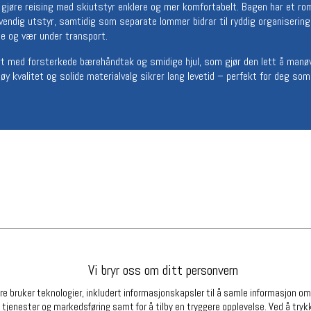
 gjøre reising med skiutstyr enklere og mer komfortabelt. Bagen har et ro
Betingelser
Ledi
dvendig utstyr, samtidig som separate lommer bidrar til ryddig organiserin
je og vær under transport.
Salgsbetingelser
Ledige 
Personsvernerklæring
rt med forsterkede bærehåndtak og smidige hjul, som gjør den lett å manø
Informasjonskapsler
øy kvalitet og solide materialvalg sikrer lang levetid – perfekt for deg som 
Bærekraft
Org. nr: 976754360
Partnere
Vi bryr oss om ditt personvern
e bruker teknologier, inkludert informasjonskapsler til å samle informasjon om d
 tjenester og markedsføring samt for å tilby en tryggere opplevelse. Ved å trykk