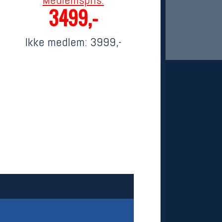
3499,-
Ikke medlem:
3999,-
 Oslo Sportslager
net
stilbud og aktiviteter
MELD DEG INN GRATIS