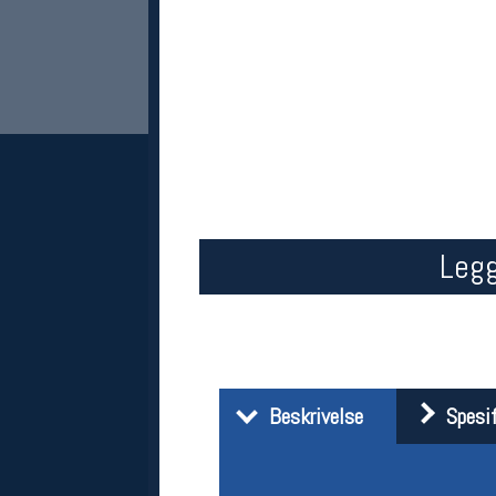
Legg
Her finner du oss
Oslo Sportslager
Torggata 20
0183 Oslo
Telefon: 23 32 62 00
(telefontid man-fredag klokken 10-13)
Vis i kart
Beskrivelse
Spesif
Om oss
Kontakt oss