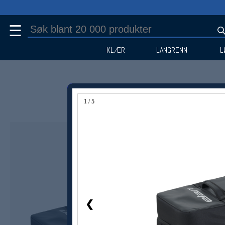
☰
KLÆR
LANGRENN
L
1 / 5
Medlem -12%
❮