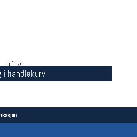
1 på lager
 i handlekurv
Åpningstider butikk
Team
Man-Fredag:
11-18
Magasi
Lørdag:
11-16
Medlem
ikasjon