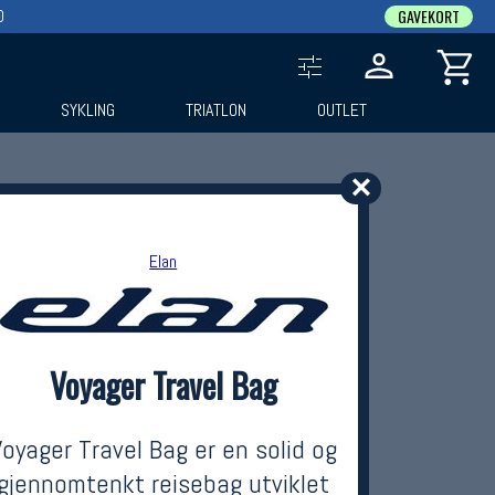
0
GAVEKORT
SYKLING
TRIATLON
OUTLET
✕
Elan
Voyager Travel Bag
Voyager Travel Bag er en solid og
gjennomtenkt reisebag utviklet