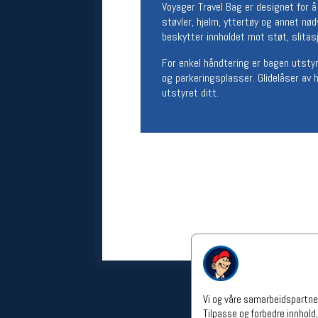
Voyager Travel Bag er designet for å
Åpningstider verkstedet
støvler, hjelm, yttertøy og annet nø
beskytter innholdet mot støt, slitas
Man-Fredag:
11-18
Lørdag:
11-16
For enkel håndtering er bagen utsty
Om verkstedet
og parkeringsplasser. Glidelåser av h
For å bestille time må du logge inn i
utstyret ditt.
nettbutikken og trykke på den
nederste blå linjen
Følg oss på
Vi og våre samarbeidspartner
Tilpasse og forbedre innhold,