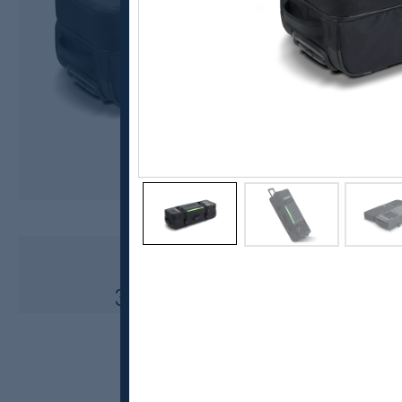
Elan
Voyager Travel Bag
3999,-
3499,-
MEDLEM: