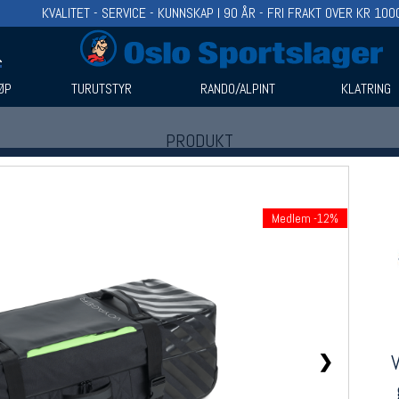
KVALITET - SERVICE - KUNNSKAP I 90 ÅR - FRI FRAKT OVER KR 100
ØP
TURUTSTYR
RANDO/ALPINT
KLATRING
PRODUKT
Produkter (1)
Bruk filter til å spisse søket
Medlem -12%
❯