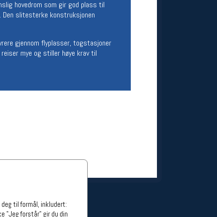
mslig hovedrom som gir god plass til
ge stillinger
g. Den slitesterke konstruksjonen
stillinger
vrere gjennom flyplasser, togstasjoner
reiser mye og stiller høye krav til
eg til formål, inkludert:
e "Jeg forstår" gir du din