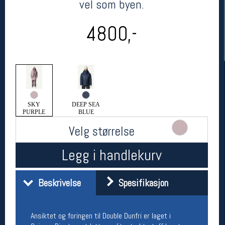
vel som byen.
4800,-
SKY
DEEP SEA
PURPLE
BLUE
Her finner du oss
Velg størrelse
Oslo Sportslager
Torggata 20
Legg i handlekurv
0183 Oslo
Telefon: 23 32 62 00
(telefontid man-fredag klokken 10-13)
Beskrivelse
Spesifikasjon
Vis i kart
Om oss
Kontakt oss
Ansiktet og foringen til Double Dunfri er laget i