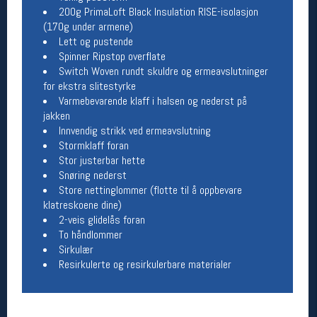
200g PrimaLoft Black Insulation RISE-isolasjon
(170g under armene)
Betingelser
Lett og pustende
Salgsbetingelser
Spinner Ripstop overflate
Personsvernerklæring
Switch Woven rundt skuldre og ermeavslutninger
Informasjonskapsler
for ekstra slitestyrke
Bærekraft
Varmebevarende klaff i halsen og nederst på
Org. nr: 976754360
jakken
Innvendig strikk ved ermeavslutning
Stormklaff foran
Ledige stillinger
Stor justerbar hette
Ledige stillinger
Snøring nederst
Store nettinglommer (flotte til å oppbevare
klatreskoene dine)
Følg oss på
2-veis glidelås foran
To håndlommer
Sirkulær
Resirkulerte og resirkulerbare materialer