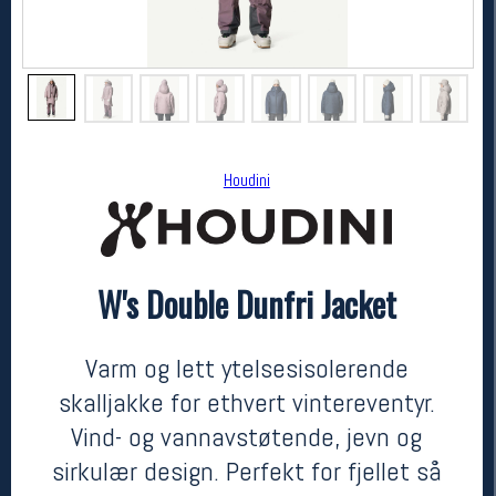
Houdini
W's Double Dunfri Jacket
Houdini
W's Double Dunfri Jacket
kr 4800
Varm og lett ytelsesisolerende
skalljakke for ethvert vintereventyr.
Vind- og vannavstøtende, jevn og
sirkulær design. Perfekt for fjellet så