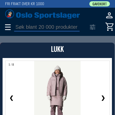
FRI FRAKT OVER KR 1000
GAVEKORT
☰
PRODUKT
LUKK
Produkter (1)
Bruk filter til å spisse søket
1 / 8
❮
❯