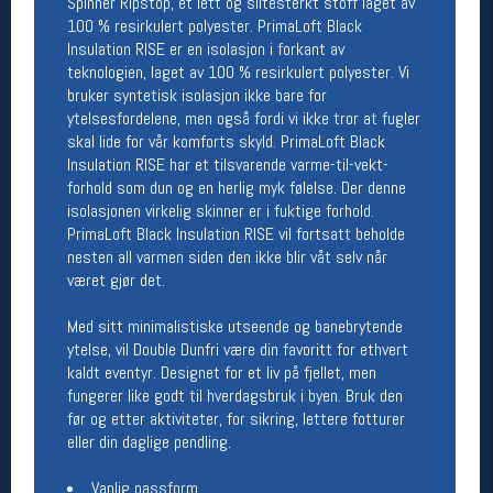
Spinner Ripstop, et lett og slitesterkt stoff laget av
Åpningstider butikk
100 % resirkulert polyester. PrimaLoft Black
Insulation RISE er en isolasjon i forkant av
Man-Fredag:
11-18
teknologien, laget av 100 % resirkulert polyester. Vi
Lørdag:
11-16
bruker syntetisk isolasjon ikke bare for
ytelsesfordelene, men også fordi vi ikke tror at fugler
skal lide for vår komforts skyld. PrimaLoft Black
Insulation RISE har et tilsvarende varme-til-vekt-
Team Oslo Sportslager
forhold som dun og en herlig myk følelse. Der denne
Magasinet
isolasjonen virkelig skinner er i fuktige forhold.
Medlemstilbud og aktiviteter
PrimaLoft Black Insulation RISE vil fortsatt beholde
MELD DEG INN GRATIS
nesten all varmen siden den ikke blir våt selv når
været gjør det.
Åpningstider verkstedet
Med sitt minimalistiske utseende og banebrytende
ytelse, vil Double Dunfri være din favoritt for ethvert
Man-Fredag:
11-18
kaldt eventyr. Designet for et liv på fjellet, men
Lørdag:
11-16
fungerer like godt til hverdagsbruk i byen. Bruk den
Om verkstedet
før og etter aktiviteter, for sikring, lettere fotturer
For å bestille time må du logge inn i
eller din daglige pendling.
nettbutikken og trykke på den nederste blå
linjen
Vanlig passform