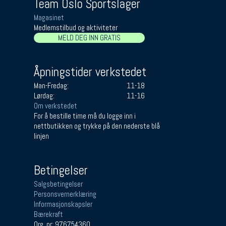
Team Oslo Sportslager
Magasinet
Medlemstilbud og aktiviteter
MELD DEG INN GRATIS
Åpningstider verkstedet
Man-Fredag:
11-18
Lørdag:
11-16
Om verkstedet
For å bestille time må du logge inn i
nettbutikken og trykke på den nederste blå
linjen
Betingelser
Salgsbetingelser
Personsvernerklæring
Informasjonskapsler
Bærekraft
Org. nr: 976754360