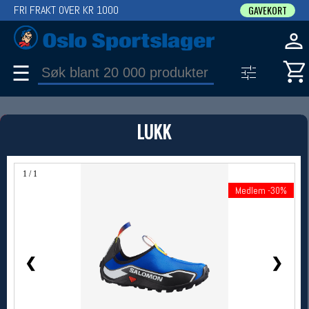
FRI FRAKT OVER KR 1000
GAVEKORT
☰
PRODUKT
LUKK
Produkter (1)
Bruk filter til å spisse søket
1 / 1
Medlem -30%
Medlem -30%
❮
❯