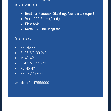
andre overflater.
Åpningstider butikk
Man-Fredag:
11-18
Best for Klassisk, Skøyting, Avansert, Ekspert
Lørdag:
11-16
Vekt: 500 Gram (Paret)
Flex: Myk
Norm: PROLINK langrenn
Størrelser:
Team Oslo Sportslager
Magasinet
XS: 35-37
Medlemstilbud og aktiviteter
S: 37 2/3-39 2/3
MELD DEG INN GRATIS
M: 40-42
L: 42 2/3-44 2/3
XL: 45-47
Åpningstider verkstedet
XXL: 47 1/3-49
Man-Fredag:
11-18
Article ref. L47558900+
Lørdag:
11-16
Om verkstedet
For å bestille time må du logge inn i
nettbutikken og trykke på den nederste blå
linjen