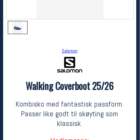
Salomon
Walking Coverboot 25/26
Salomon
Walking Coverboot 25/26
1000,-
700,-
Kombisko med fantastisk passform.
MEDLEM:
Passer like godt til skøyting som
klassisk.