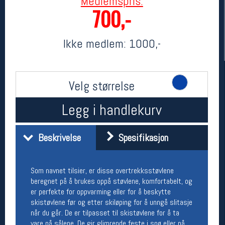
Medlemspris:
700,-
Ikke medlem:
1000,-
Velg størrelse
Legg i handlekurv
Her finner du oss
Oslo Sportslager
Beskrivelse
Spesifikasjon
Torggata 20
0183 Oslo
Telefon: 23 32 62 00
Som navnet tilsier, er disse overtrekksstøvlene
(telefontid man-fredag klokken 10-13)
beregnet på å brukes oppå støvlene, komfortabelt, og
Vis i kart
er perfekte for oppvarming eller for å beskytte
Om oss
skistøvlene før og etter skiløping for å unngå slitasje
Kontakt oss
når du går. De er tilpasset til skistøvlene for å ta
vare på sålene. De gir glimrende feste i snø eller på