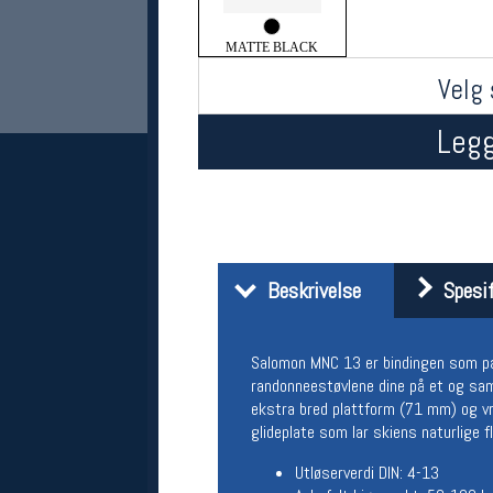
MATTE BLACK
Velg 
Legg
Her finner du oss
Beskrivelse
Spesif
Oslo Sportslager
Torggata 20
0183 Oslo
Telefon: 23 32 62 00
Salomon MNC 13 er bindingen som pas
(telefontid man-fredag klokken 10-13)
randonneestøvlene dine på et og sam
Vis i kart
ekstra bred plattform (71 mm) og vri
Om oss
glideplate som lar skiens naturlige f
Kontakt oss
Utløserverdi DIN: 4-13