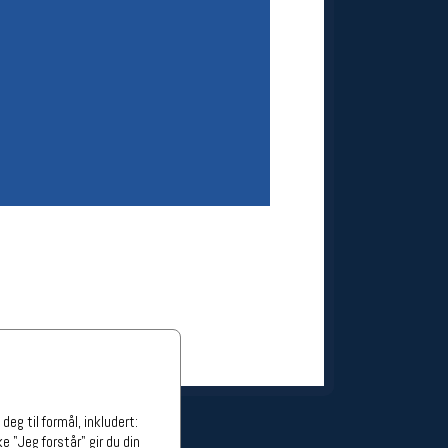
ge stillinger
stillinger
eg til formål, inkludert:
e "Jeg forstår" gir du din