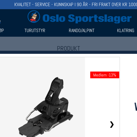
KVALITET - SERVICE - KUNNSKAP I 90 ÅR - FRI FRAKT OVER KR 100
ØP
TURUTSTYR
RANDO/ALPINT
KLATRING
PRODUKT
Produkter (1)
Bruk filter til å spisse søket
Medlem -13%
❯