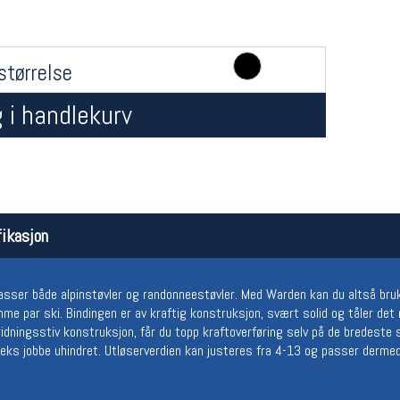
størrelse
 i handlekurv
Åpningstider butikk
Team
ikasjon
Man-Fredag:
11-18
Magasi
Lørdag:
11-16
Medlem
ser både alpinstøvler og randonneestøvler. Med Warden kan du altså bruk
me par ski. Bindingen er av kraftig konstruksjon, svært solid og tåler det
dningsstiv konstruksjon, får du topp kraftoverføring selv på de bredeste 
leks jobbe uhindret. Utløserverdien kan justeres fra 4-13 og passer dermed 