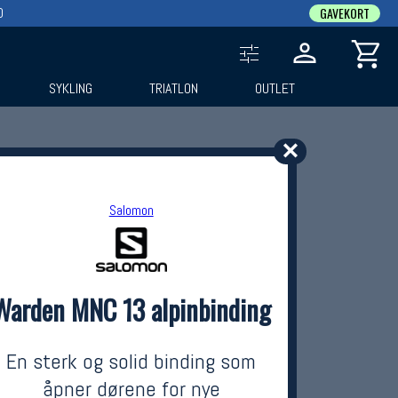
0
GAVEKORT
SYKLING
TRIATLON
OUTLET
✕
Salomon
Warden MNC 13 alpinbinding
En sterk og solid binding som
åpner dørene for nye