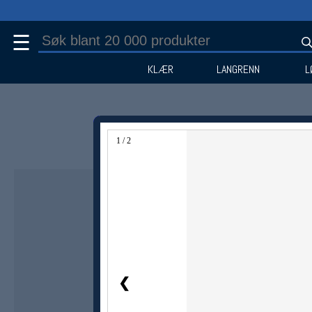
☰
KLÆR
LANGRENN
L
1 / 2
Medlem -13%
❮