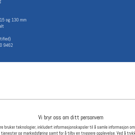
g
Betingelser
Ledi
Salgsbetingelser
Ledige 
 115 og 130 mm
Personsvernerklæring
alt
Informasjonskapsler
Bærekraft
ified)
Org. nr: 976754360
SO 9462
Partnere
Vi bryr oss om ditt personvern
e bruker teknologier, inkludert informasjonskapsler til å samle informasjon om d
 tjenester og markedsføring samt for å tilby en tryggere opplevelse. Ved å trykk