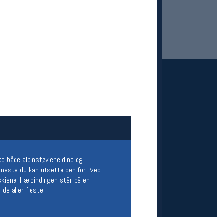
 Oslo Sportslager
net
stilbud og aktiviteter
MELD DEG INN GRATIS
e både alpinstøvlene dine og
 meste du kan utsette den for. Med
skiene. Hælbindingen står på en
de aller fleste.