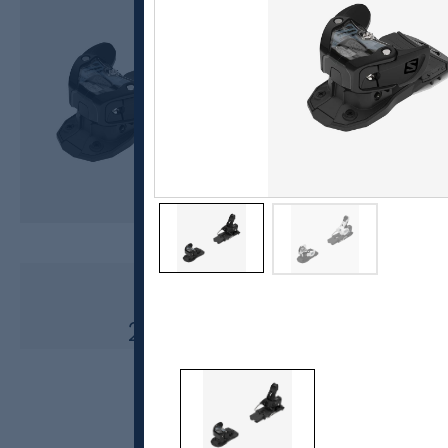
Salomon
Warden MNC 13 alpinbinding
2999,-
2599,-
MEDLEM: