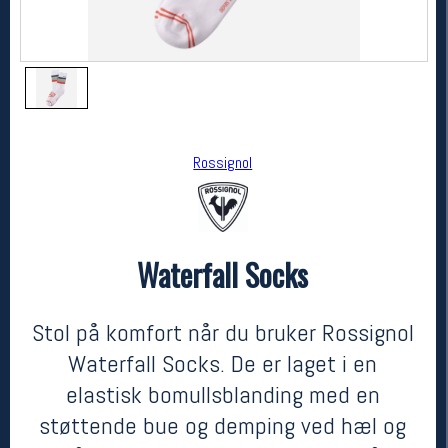
Rossignol
Waterfall Socks
Rossignol
Waterfall Socks
250,-
175,-
Stol på komfort når du bruker Rossignol
MEDLEM:
Waterfall Socks. De er laget i en
elastisk bomullsblanding med en
støttende bue og demping ved hæl og