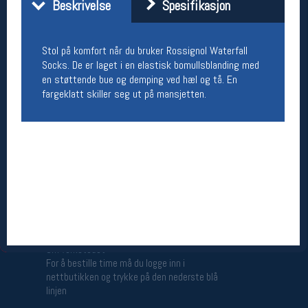
Beskrivelse
Spesifikasjon
Åpningstider butikk
Man-Fredag:
11-18
Stol på komfort når du bruker Rossignol Waterfall
Lørdag:
11-16
Socks. De er laget i en elastisk bomullsblanding med
en støttende bue og demping ved hæl og tå. En
fargeklatt skiller seg ut på mansjetten.
Team Oslo Sportslager
Magasinet
Medlemstilbud og aktiviteter
MELD DEG INN GRATIS
Åpningstider verkstedet
Man-Fredag:
11-18
Lørdag:
11-16
Om verkstedet
For å bestille time må du logge inn i
nettbutikken og trykke på den nederste blå
linjen