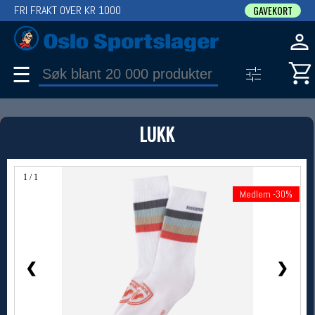
FRI FRAKT OVER KR 1000
GAVEKORT
☰
PRODUKT
LUKK
Produkter (1)
Bruk filter til å spisse søket
1 / 1
Medlem -30%
Medlem -30%
❮
❯