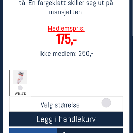
tå. En fargeklatt skiller seg ut på
mansjetten.
Medlemspris:
175,-
Ikke medlem:
250,-
Her finner du oss
Oslo Sportslager
Torggata 20
0183 Oslo
WHITE
Telefon: 23 32 62 00
(telefontid man-fredag klokken 10-13)
Velg størrelse
Vis i kart
Om oss
Legg i handlekurv
Kontakt oss