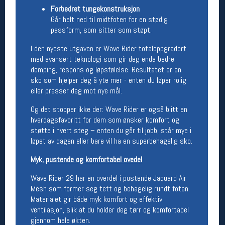
Forbedret tungekonstruksjon
Betingelser
Går helt ned til midtfoten for en stødig
passform, som sitter som støpt.
Salgsbetingelser
Personsvernerklæring
I den nyeste utgaven er Wave Rider totaloppgradert
Informasjonskapsler
med avansert teknologi som gir deg enda bedre
Bærekraft
demping, respons og løpsfølelse. Resultatet er en
Org. nr: 976754360
sko som hjelper deg å yte mer - enten du løper rolig
eller presser deg mot nye mål.
Ledige stillinger
Og det stopper ikke der: Wave Rider er også blitt en
hverdagsfavoritt for dem som ønsker komfort og
Ledige stillinger
støtte i hvert steg – enten du går til jobb, står mye i
løpet av dagen eller bare vil ha en superbehagelig sko.
Følg oss på
Myk, pustende og komfortabel ovedel
Wave Rider 29 har en overdel i pustende Jaquard Air
Mesh som former seg tett og behagelig rundt foten.
Materialet gir både myk komfort og effektiv
ventilasjon, slik at du holder deg tørr og komfortabel
gjennom hele økten.