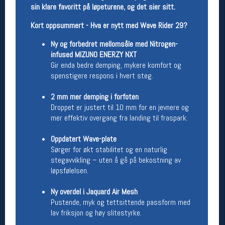
sin klare favoritt på løpeturene, og det sier sitt.
Åpningstider butikk
Kort oppsummert - Hva er nytt med Wave Rider 29?
Man-Fredag:
11-18
Lørdag:
11-16
Ny og forbedret mellomsåle med Nitrogen-
infused MIZUNO ENERZY NXT
Gir enda bedre demping, mykere komfort og
spenstigere respons i hvert steg.
Team Oslo Sportslager
Magasinet
2 mm mer demping i forfoten
Medlemstilbud og aktiviteter
Droppet er justert til 10 mm for en jevnere og
MELD DEG INN GRATIS
mer effektiv overgang fra landing til fraspark.
Oppdatert Wave-plate
Åpningstider verkstedet
Sørger for økt stabilitet og en naturlig
stegavvikling – uten å gå på bekostning av
Man-Fredag:
11-18
løpsfølelsen.
Lørdag:
11-16
Om verkstedet
Ny overdel i Jaquard Air Mesh
For å bestille time må du logge inn i
Pustende, myk og tettsittende passform med
nettbutikken og trykke på den nederste blå
lav friksjon og høy slitestyrke.
linjen