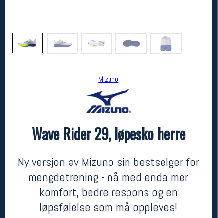
Mizuno
Wave Rider 29, løpesko herre
Mizuno
Wave Rider 29, løpesko herre
kr 2100
Ny versjon av Mizuno sin bestselger for
mengdetrening - nå med enda mer
komfort, bedre respons og en
løpsfølelse som må oppleves!