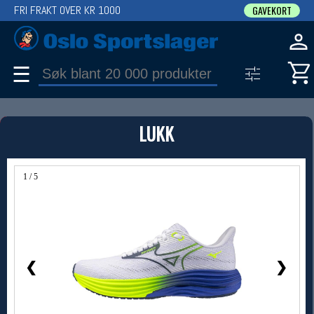
FRI FRAKT OVER KR 1000
GAVEKORT
☰
PRODUKT
LUKK
Produkter (1)
Bruk filter til å spisse søket
1 / 5
❮
❯