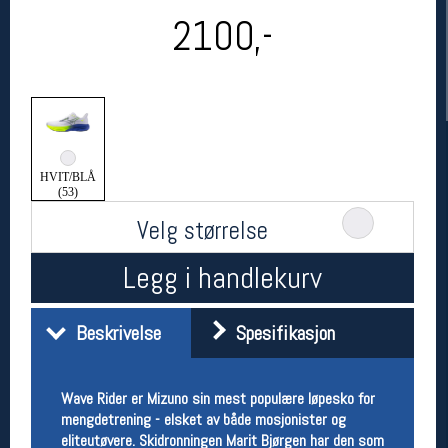
2100,-
HVIT/BLÅ
(53)
Velg størrelse
Her finner du oss
Oslo Sportslager
Legg i handlekurv
Torggata 20
0183 Oslo
Telefon: 23 32 62 00
Beskrivelse
Spesifikasjon
(telefontid man-fredag klokken 10-13)
Vis i kart
Om oss
Wave Rider er Mizuno sin mest populære løpesko for
Kontakt oss
mengdetrening - elsket av både mosjonister og
eliteutøvere. Skidronningen Marit Bjørgen har den som