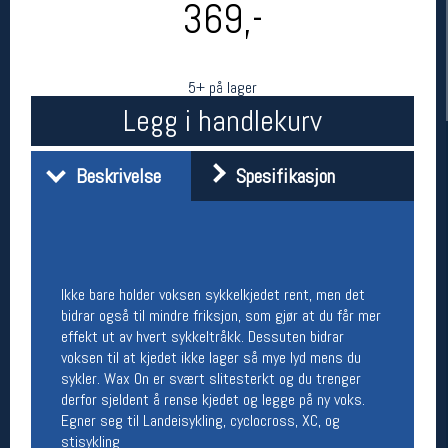
369,-
5+ på lager
Legg i handlekurv
Beskrivelse
Spesifikasjon
Her finner du oss
Oslo Sportslager
Torggata 20
Ikke bare holder voksen sykkelkjedet rent, men det
0183 Oslo
bidrar også til mindre friksjon, som gjør at du får mer
Telefon: 23 32 62 00
effekt ut av hvert sykkeltråkk. ​Dessuten bidrar
(telefontid man-fredag klokken 10-13)
voksen til at kjedet ikke lager så mye lyd mens du
Vis i kart
sykler. Wax On er svært slitesterkt og du trenger
Om oss
derfor sjeldent å rense kjedet og legge på ny voks.
Kontakt oss
Egner seg til Landeisykling, cyclocross, XC, og
stisykling​