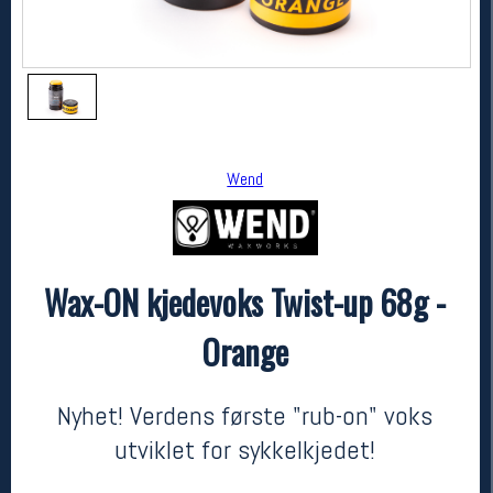
Wend
Wax-ON kjedevoks Twist-up 68g -
Wend
Wax-ON kjedevoks Twist-up 68g - Orange
Orange
kr 369
Nyhet! Verdens første "rub-on" voks
utviklet for sykkelkjedet!