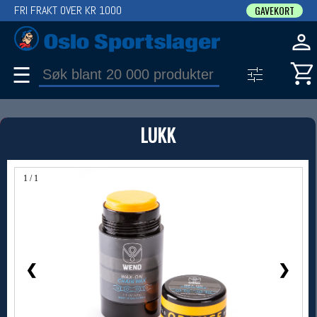
FRI FRAKT OVER KR 1000
GAVEKORT
☰
PRODUKT
LUKK
Produkter (1)
Bruk filter til å spisse søket
1 / 1
❮
❯