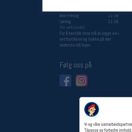
Åpningstider verkstedet
Man-Fredag:
11-18
Lørdag:
11-16
Om verkstedet
For å bestille time må du logge inn i
nettbutikken og trykke på den
nederste blå linjen
Følg oss på
Vi og våre samarbeidspartner
Tilpasse og forbedre innhold,