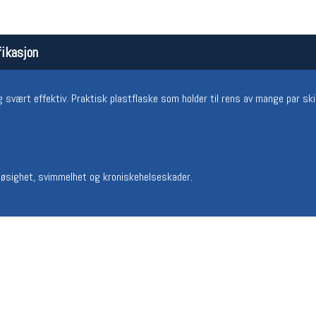
ikasjon
g svært effektiv. Praktisk plastflaske som holder til rens av mange par ski
Åpningstider butikk
Team
 døsighet, svimmelhet og kroniskehelseskader.
Man-Fredag:
11-18
Magasi
Lørdag:
11-16
Medlem