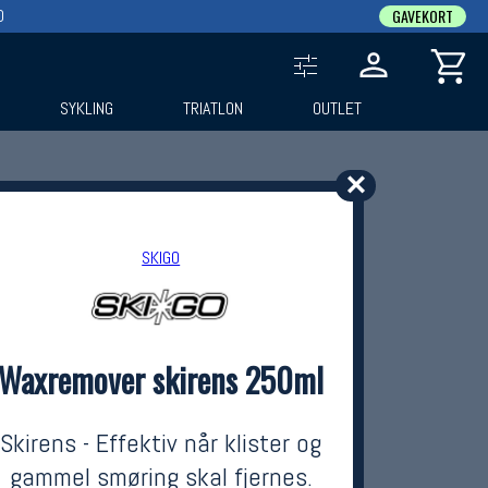
0
GAVEKORT
SYKLING
TRIATLON
OUTLET
✕
SKIGO
Waxremover skirens 250ml
Skirens - Effektiv når klister og
gammel smøring skal fjernes.