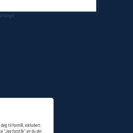
ge stillinger
stillinger
eg til formål, inkludert:
e "Jeg forstår" gir du din