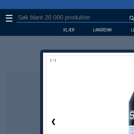
☰
KLÆR
LANGRENN
L
1 / 1
❮