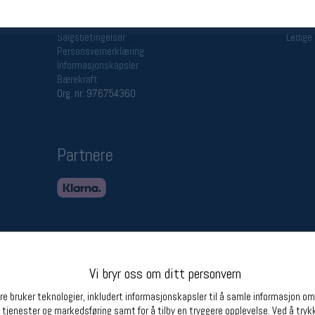
Betingelser
Ledi
Salgsbetingelser
Ledige 
Personsvernerklæring
Informasjonskapsler
Bærekraft
Org. nr: 976754360
Partnere
Vi bryr oss om ditt personvern
e bruker teknologier, inkludert informasjonskapsler til å samle informasjon om d
 tjenester og markedsføring samt for å tilby en tryggere opplevelse. Ved å trykk