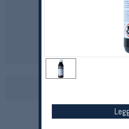
SKIGO
Waxremover skirens 250ml
kr 99
Legg