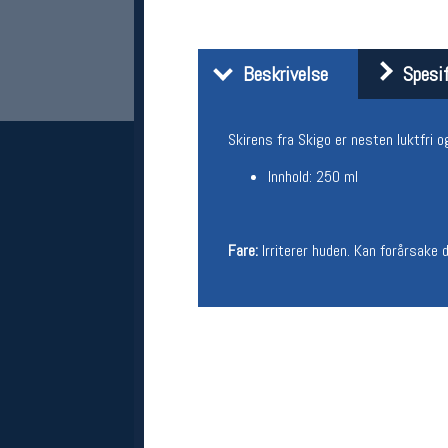
Beskrivelse
Spesif
Skirens fra Skigo er nesten luktfri o
Innhold: 250 ml
Her finner du oss
Fare:
Irriterer huden. Kan forårsake
Oslo Sportslager
Torggata 20
0183 Oslo
Telefon: 23 32 62 00
(telefontid man-fredag klokken 10-13)
Vis i kart
Om oss
Kontakt oss