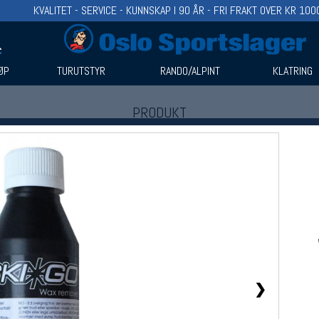
KVALITET - SERVICE - KUNNSKAP I 90 ÅR - FRI FRAKT OVER KR 100
ØP
TURUTSTYR
RANDO/ALPINT
KLATRING
PRODUKT
Produkter (1)
Bruk filter til å spisse søket
❯