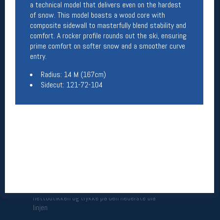
a technical model that delivers even on the hardest
Åpningstider butikk
of snow. This model boasts a wood core with
composite sidewall to masterfully blend stability and
Man-Fredag:
11-18
comfort. A rocker profile rounds out the ski, ensuring
Lørdag:
11-16
prime comfort on softer snow and a smoother curve
entry.
Radius: 14 M (167cm)
Team Oslo Sportslager
Sidecut: 121-72-104
Magasinet
Medlemstilbud og aktiviteter
MELD DEG INN GRATIS
Åpningstider verkstedet
Man-Fredag:
11-18
Lørdag:
11-16
Om verkstedet
For å bestille time må du logge inn i
nettbutikken og trykke på den nederste blå
linjen