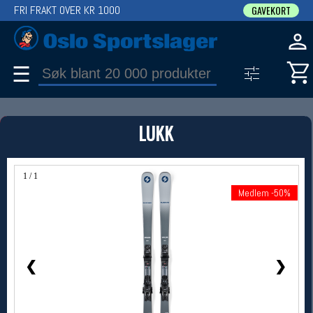
FRI FRAKT OVER KR 1000
GAVEKORT
☰
PRODUKT
LUKK
Produkter (1)
Bruk filter til å spisse søket
1 / 1
Medlem -50%
Medlem -50%
❮
❯