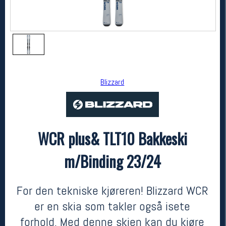
Blizzard
WCR plus& TLT10 Bakkeski
Blizzard
WCR plus& TLT10 Bakkeski m/Binding 23/24
m/Binding 23/24
6999,-
3499,-
MEDLEM:
For den tekniske kjøreren! Blizzard WCR
er en skia som takler også isete
forhold. Med denne skien kan du kjøre